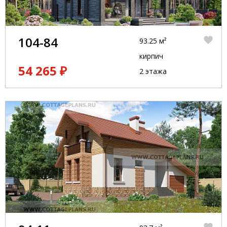
104-84
93.25 м²
кирпич
54 265 ₽
2 этажа