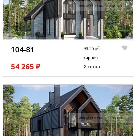
104-81
93.25 м²
кирпич
54 265 ₽
2 этажа