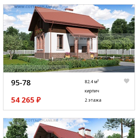
95-78
82.4 м²
кирпич
54 265 ₽
2 этажа