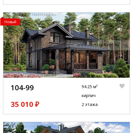
Новый
104-99
94.25 м²
кирпич
35 010 ₽
2 этажа