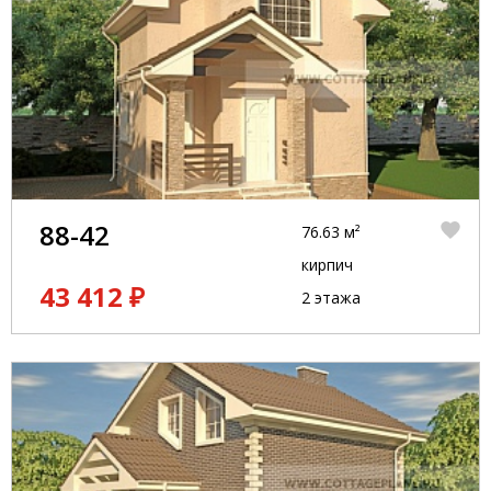
88-42
76.63 м²
кирпич
43 412 ₽
2 этажа