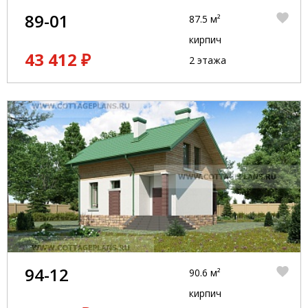
89-01
87.5 м²
кирпич
43 412 ₽
2 этажа
94-12
90.6 м²
кирпич