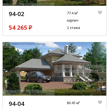
94-02
77.4 м²
кирпич
54 265 ₽
2 этажа
94-04
80.45 м²