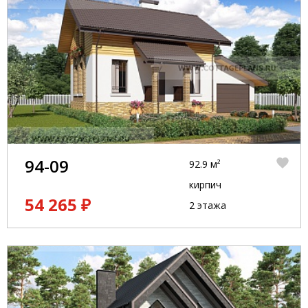
94-09
92.9 м²
кирпич
54 265 ₽
2 этажа