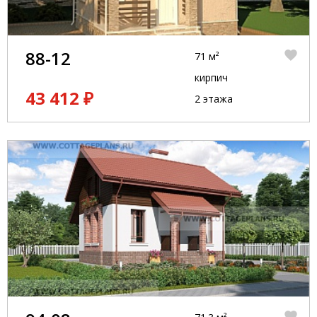
88-12
71 м²
кирпич
43 412 ₽
2 этажа