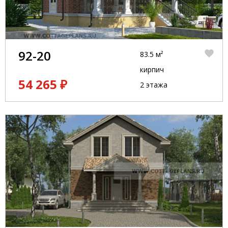
92-20
83.5 м²
кирпич
54 265 ₽
2 этажа