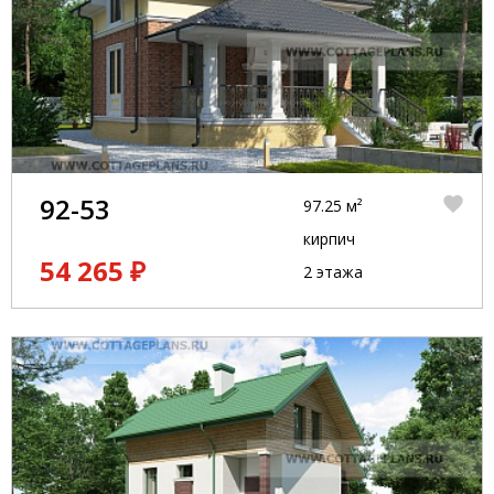
92-53
97.25 м²
кирпич
54 265 ₽
2 этажа