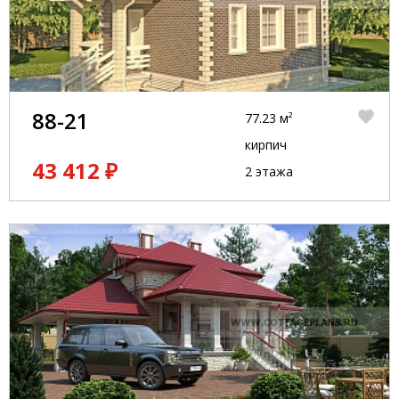
88-21
77.23 м²
кирпич
43 412 ₽
2 этажа