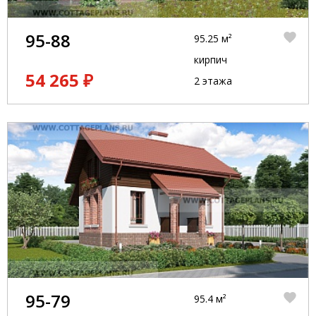
95-88
95.25 м²
кирпич
54 265 ₽
2 этажа
95-79
95.4 м²