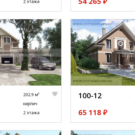
54 265 ₽
2 этажа
100-12
202.9 м²
кирпич
65 118 ₽
2 этажа