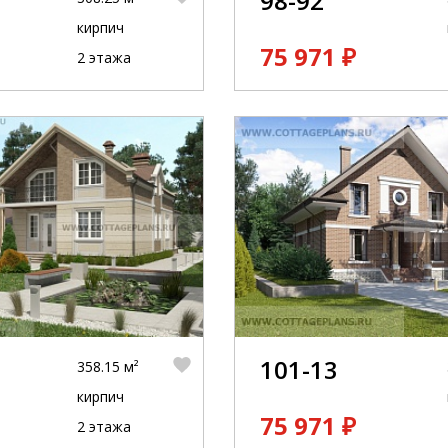
98-92
кирпич
75 971 ₽
2 этажа
101-13
358.15 м²
кирпич
75 971 ₽
2 этажа