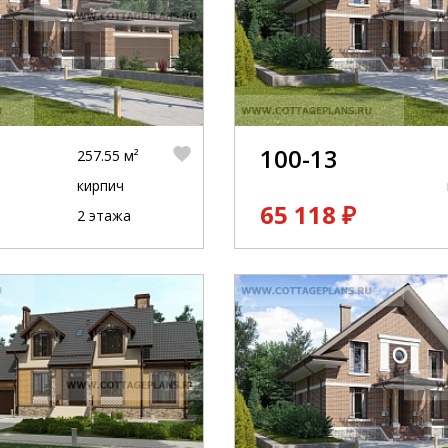
100-13
257.55 м²
кирпич
65 118 ₽
2 этажа