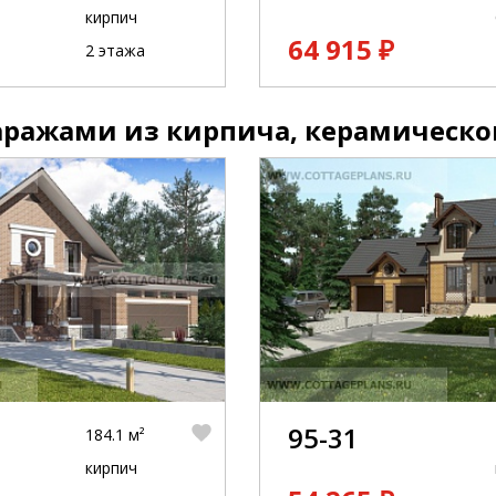
кирпич
64 915 ₽
2 этажа
аражами из кирпича, керамическо
95-31
184.1 м²
кирпич