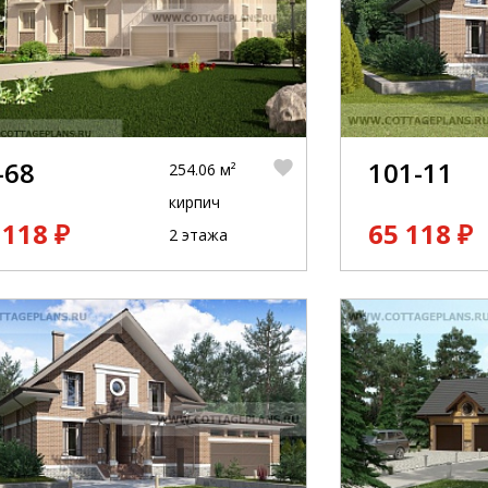
-68
101-11
254.06 м²
кирпич
 118 ₽
65 118 ₽
2 этажа