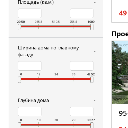
Площадь (кв.м.)
49
20.50
265.5
510.5
755.5
1000
Прое
Ширина дома по главному
фасаду
0
12
24
36
48.52
Глубина дома
95
0
10
20
29
39.27