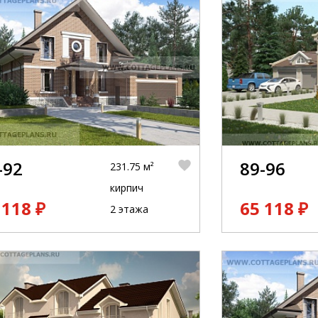
-92
89-96
231.75 м²
кирпич
 118 ₽
65 118 ₽
2 этажа