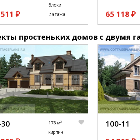
блоки
 511 ₽
65 118 ₽
2 этажа
кты простеньких домов с двумя г
-30
100-11
178 м²
кирпич