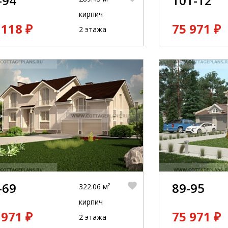
-94
101-12
кирпич
 118 ₽
75 971 ₽
2 этажа
-69
89-95
322.06 м²
кирпич
 971 ₽
75 971 ₽
2 этажа