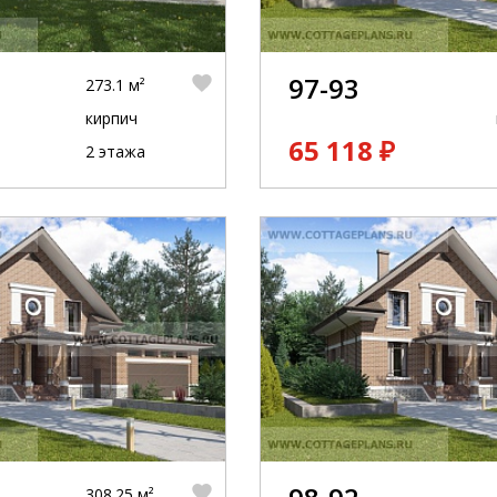
97-93
273.1 м²
кирпич
65 118 ₽
2 этажа
308.25 м²