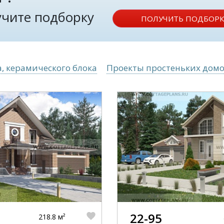
лучите подборку
ПОЛУЧИТЬ ПОДБОРК
, керамического блока
Проекты простеньких домо
22-95
218.8 м²