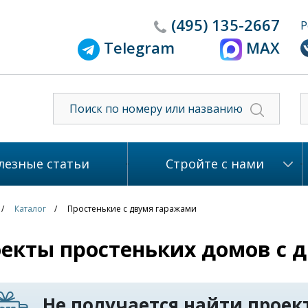
(495)
135-2667
Р
Telegram
MAX
лезные статьи
Стройте с нами
Каталог
Простенькие с двумя гаражами
екты простеньких домов с 
Не получается найти проект