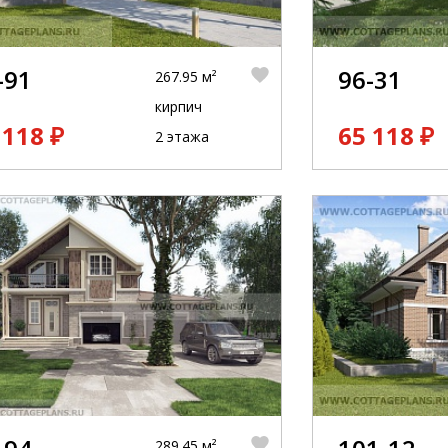
-91
96-31
267.95 м²
кирпич
 118 ₽
65 118 ₽
2 этажа
289.45 м²