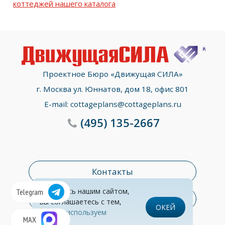
коттеджей нашего каталога
Проектное Бюро «Движущая СИЛА»
г. Москва ул. Юннатов, дом 18, офис 801
E-mail:
cottageplans@cottageplans.ru
(495)
135-2667
Контакты
Пользуясь нашим сайтом,
Telegram
Раздел консультаций
вы соглашаетесь с тем,
ОКЕЙ
что
мы используем
© Все права защищены
Обработка персональных данных
MAX
cookies