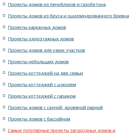
Проекты домов из пеноблоков и газобетона
Проекты домов из бруса и оциллиндрованного бревна
7 спален с крышей шале
5 спален и террасой
Проекты каркасных домов
жилых в стиле Райта с 5 комнатами
Проекты одноэтажных домов
жилых в английском стиле
Проекты домов для узких участков
Проекты небольших домов
жилых в современном стиле с террасой
Проекты коттеджей на две семьи
жилых в стиле Райта с террасой
жилых с террасой
Проекты коттеджей с цоколем
Проекты коттеджей с гаражом
с террасой и 6 комнатами
Проекты домов с сауной, дровяной парной
с террасой, 5 комнатами и эркером
Проекты домов с бассейном
Самые популярные проекты загородных домов и