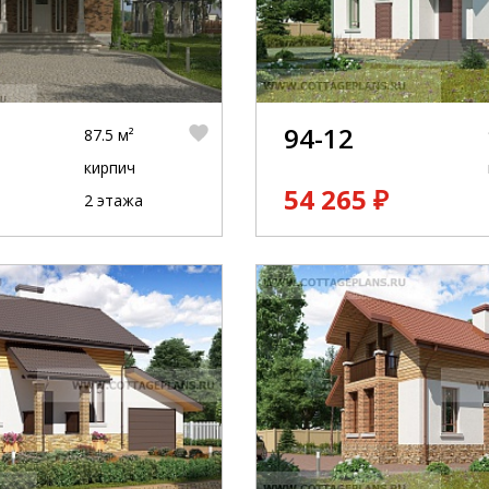
94-12
87.5 м²
кирпич
54 265 ₽
2 этажа