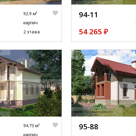
94-11
92.9 м²
кирпич
54 265 ₽
2 этажа
95-88
94.73 м²
кирпич