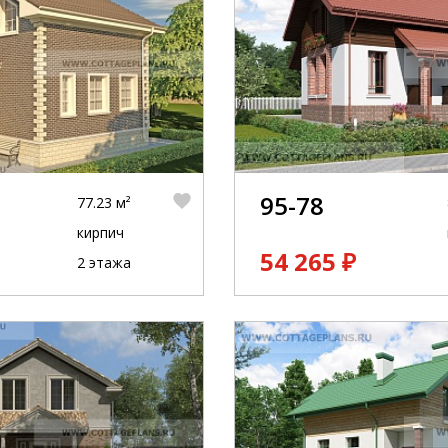
95-78
77.23 м²
кирпич
54 265 ₽
2 этажа