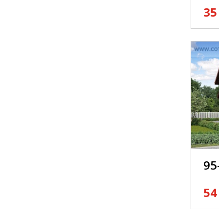
35
95
54