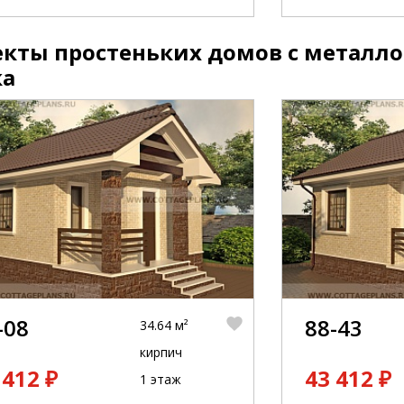
кты простеньких домов с металло
ка
-08
88-43
34.64 м²
кирпич
 412 ₽
43 412 ₽
1 этаж