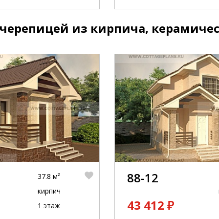
черепицей из кирпича, керамиче
88-12
37.8 м²
кирпич
43 412 ₽
1 этаж