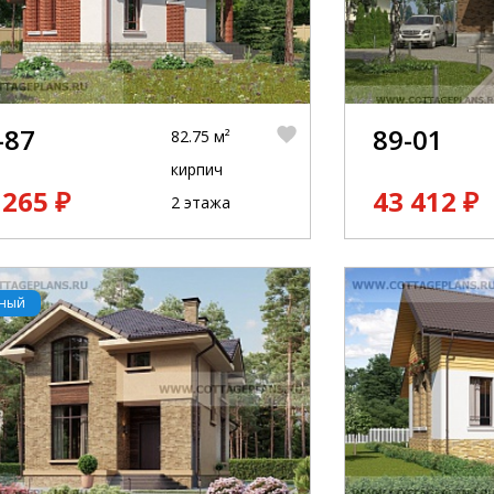
-87
89-01
82.75 м²
кирпич
 265 ₽
43 412 ₽
2 этажа
рный