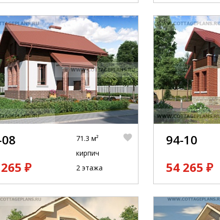
-08
94-10
71.3 м²
кирпич
 265 ₽
54 265 ₽
2 этажа