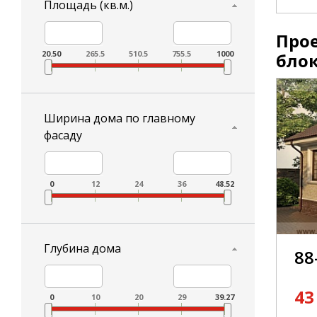
Площадь (кв.м.)
Прое
20.50
265.5
510.5
755.5
1000
бло
Ширина дома по главному
фасаду
0
12
24
36
48.52
Глубина дома
88
43
0
10
20
29
39.27