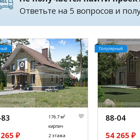
Ответьте на 5 вопросов и по
рный
Популярный
-83
88-04
176.7 м²
кирпич
 265 ₽
54 265 ₽
2 этажа