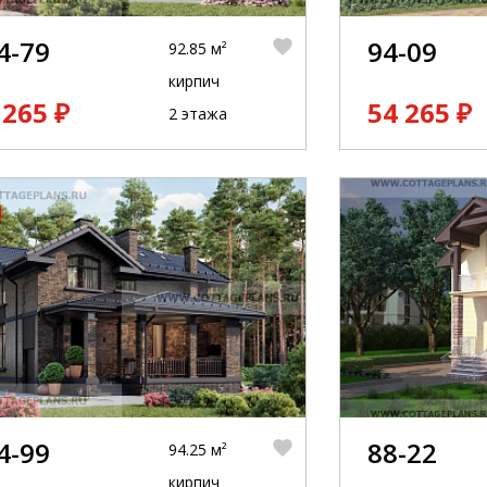
4-79
94-09
92.85 м²
кирпич
 265 ₽
54 265 ₽
2 этажа
4-99
88-22
94.25 м²
кирпич