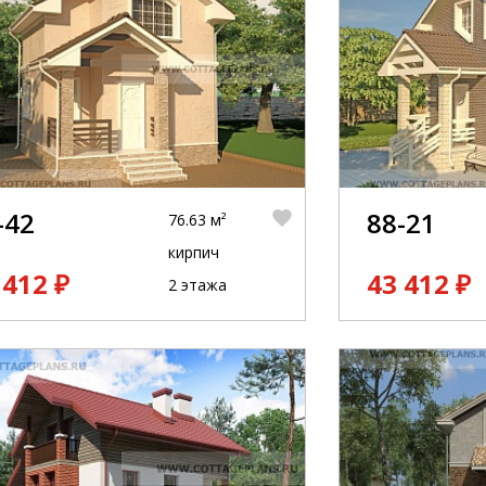
-42
88-21
76.63 м²
кирпич
 412 ₽
43 412 ₽
2 этажа