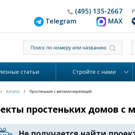
(495)
135-2667
Р
Telegram
MAX
лезные статьи
Стройте с нами
Каталог
Простенькие с металлочерепицей
екты простеньких домов с 
Не получается найти проект