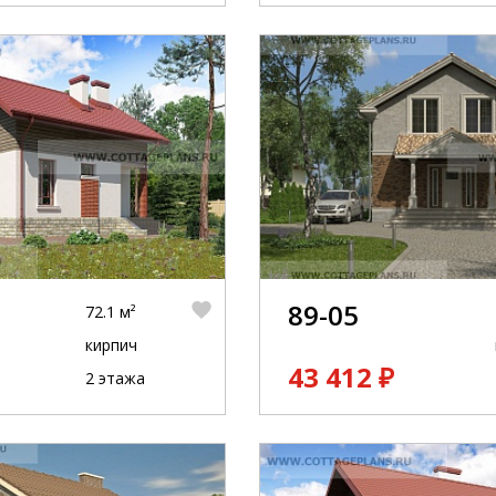
89-05
72.1 м²
кирпич
43 412 ₽
2 этажа