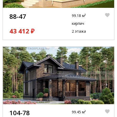
88-47
99.18 м²
кирпич
43 412 ₽
2 этажа
104-78
99.45 м²