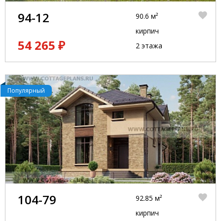
94-12
90.6 м²
кирпич
54 265 ₽
2 этажа
Популярный
104-79
92.85 м²
кирпич