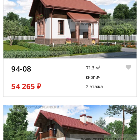
94-08
71.3 м²
кирпич
54 265 ₽
2 этажа