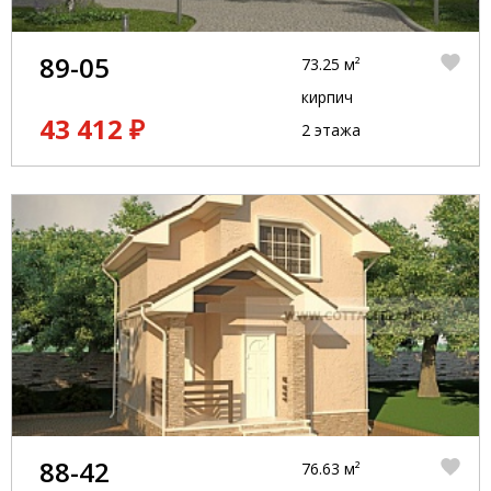
89-05
73.25 м²
кирпич
43 412 ₽
2 этажа
88-42
76.63 м²