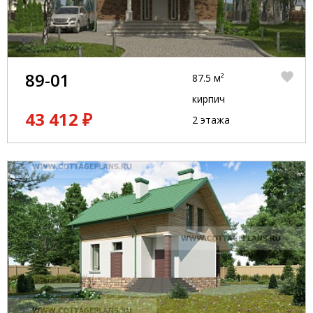
89-01
87.5 м²
кирпич
43 412 ₽
2 этажа