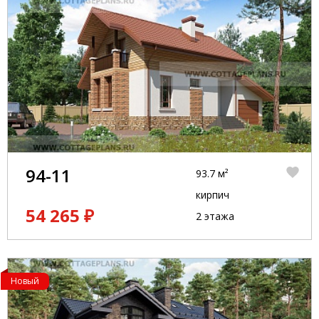
94-11
93.7 м²
кирпич
54 265 ₽
2 этажа
Новый