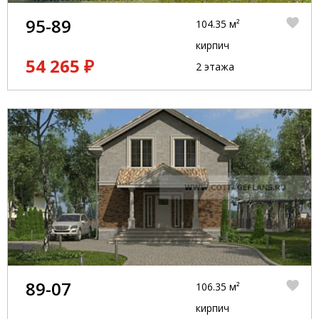
95-89
104.35 м²
кирпич
54 265 ₽
2 этажа
89-07
106.35 м²
кирпич