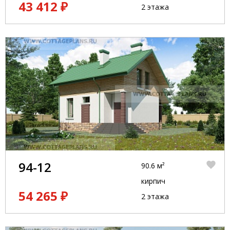
43 412 ₽
2 этажа
94-12
90.6 м²
кирпич
54 265 ₽
2 этажа