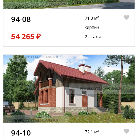
94-08
71.3 м²
кирпич
54 265 ₽
2 этажа
94-10
72.1 м²