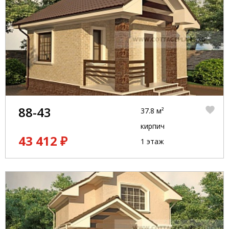
88-43
37.8 м²
кирпич
43 412 ₽
1 этаж