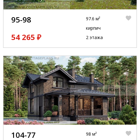
95-98
97.6 м²
кирпич
54 265 ₽
2 этажа
104-77
98 м²