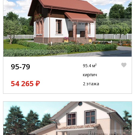
95-79
95.4 м²
кирпич
54 265 ₽
2 этажа