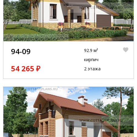
94-09
92.9 м²
кирпич
54 265 ₽
2 этажа