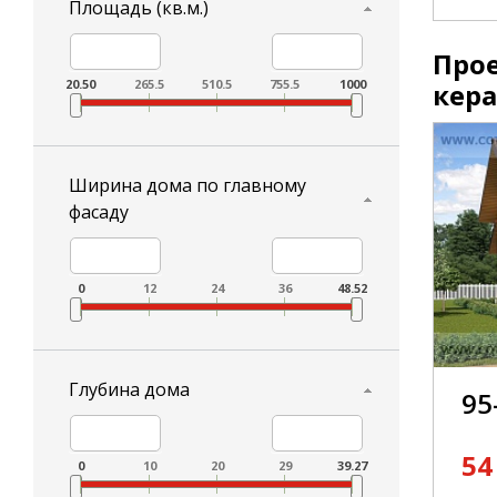
Площадь (кв.м.)
Прое
20.50
265.5
510.5
755.5
1000
кер
Ширина дома по главному
фасаду
0
12
24
36
48.52
Глубина дома
95
54
0
10
20
29
39.27