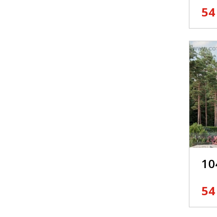
54
10
54