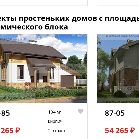
кты простеньких домов с площадью
амического блока
-85
87-05
104 м²
кирпич
 265 ₽
54 265 ₽
2 этажа