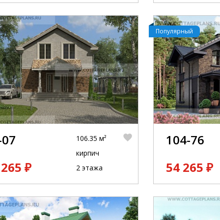
Популярный
-07
104-76
106.35 м²
кирпич
 265 ₽
54 265 ₽
2 этажа