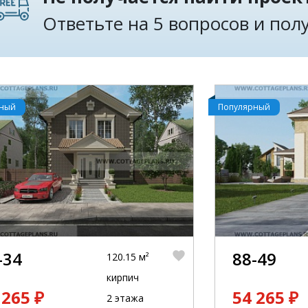
Ответьте на 5 вопросов и по
рный
Популярный
-34
88-49
120.15 м²
кирпич
 265 ₽
54 265 ₽
2 этажа