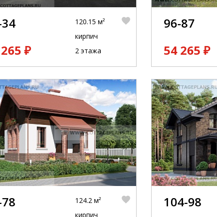
-34
96-87
120.15 м²
кирпич
 265 ₽
54 265 ₽
2 этажа
-78
104-98
124.2 м²
кирпич