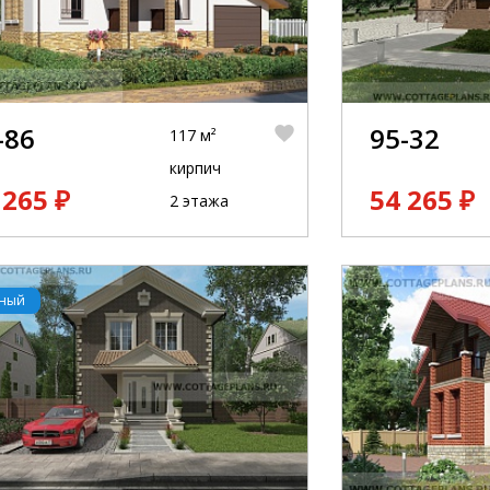
-86
95-32
117 м²
кирпич
 265 ₽
54 265 ₽
2 этажа
рный