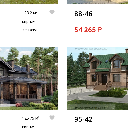
88-46
123.2 м²
кирпич
54 265 ₽
2 этажа
95-42
126.75 м²
кирпич