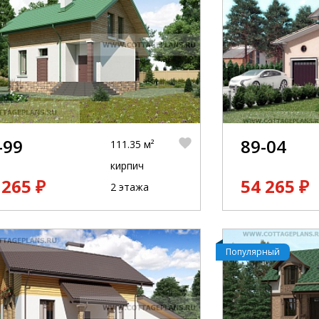
-99
89-04
111.35 м²
кирпич
 265 ₽
54 265 ₽
2 этажа
Популярный