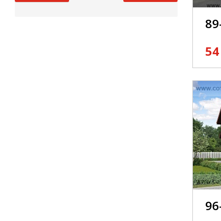
89
54
96