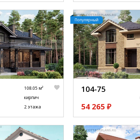
Популярный
104-75
108.05 м²
кирпич
54 265 ₽
2 этажа