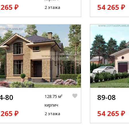
 265 ₽
54 265 ₽
2 этажа
4-80
89-08
128.75 м²
кирпич
 265 ₽
54 265 ₽
2 этажа