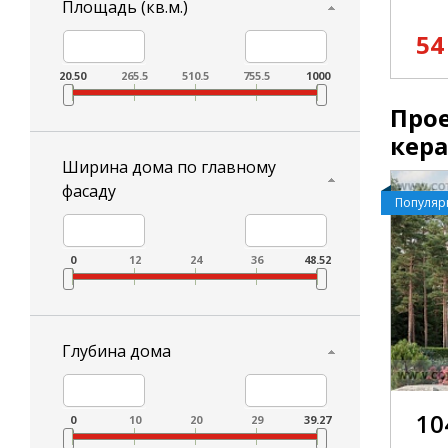
Площадь (кв.м.)
54
20.50
265.5
510.5
755.5
1000
Прое
кер
Ширина дома по главному
фасаду
Популя
0
12
24
36
48.52
Глубина дома
10
0
10
20
29
39.27