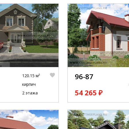
96-87
120.15 м²
кирпич
54 265 ₽
2 этажа