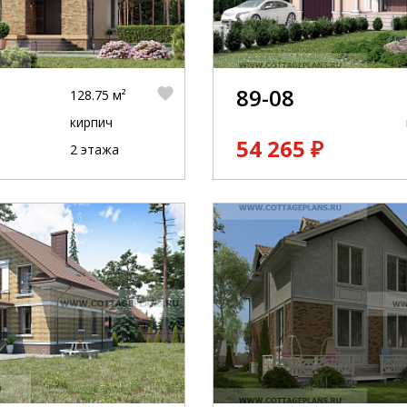
89-08
128.75 м²
кирпич
54 265 ₽
2 этажа