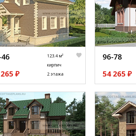
-46
96-78
123.4 м²
кирпич
 265 ₽
54 265 ₽
2 этажа