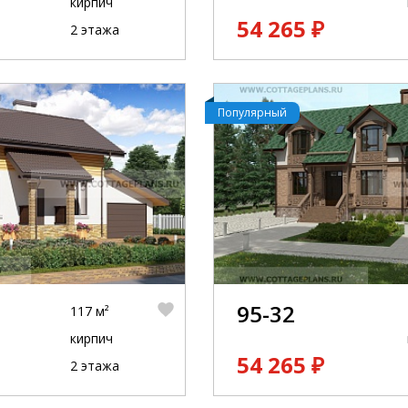
кирпич
54 265 ₽
2 этажа
Популярный
95-32
117 м²
кирпич
54 265 ₽
2 этажа