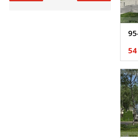
95
54