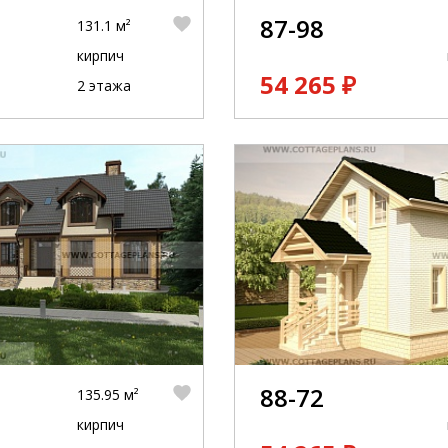
87-98
131.1 м²
кирпич
54 265 ₽
2 этажа
88-72
135.95 м²
кирпич