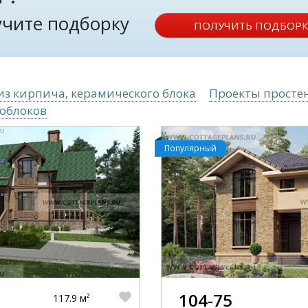
лучите подборку
ПОЛУЧИТЬ ПОДБОРК
из кирпича, керамического блока
Проекты простен
ноблоков
Популярный
104-75
117.9 м²