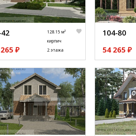
-42
104-80
128.15 м²
кирпич
 265 ₽
54 265 ₽
2 этажа