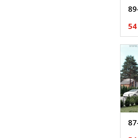
89
54
87