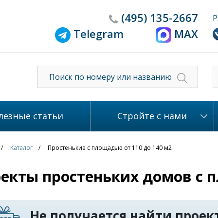
(495)
135-2667
Р
Telegram
MAX
лезные статьи
Стройте с нами
Каталог
Простенькие с площадью от 110 до 140 м2
екты простеньких домов с п
Не получается найти проект