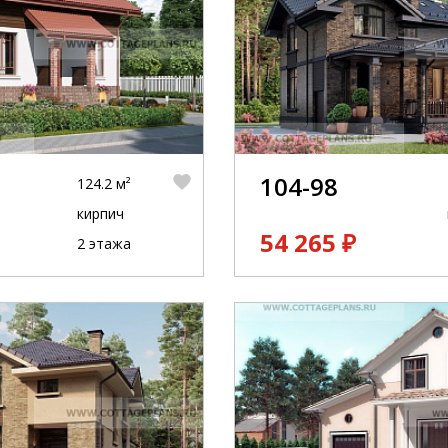
104-98
124.2 м²
кирпич
54 265 ₽
2 этажа