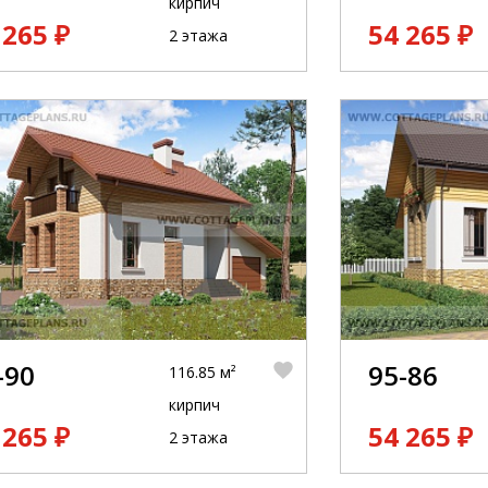
кирпич
 265 ₽
54 265 ₽
2 этажа
-90
95-86
116.85 м²
кирпич
 265 ₽
54 265 ₽
2 этажа