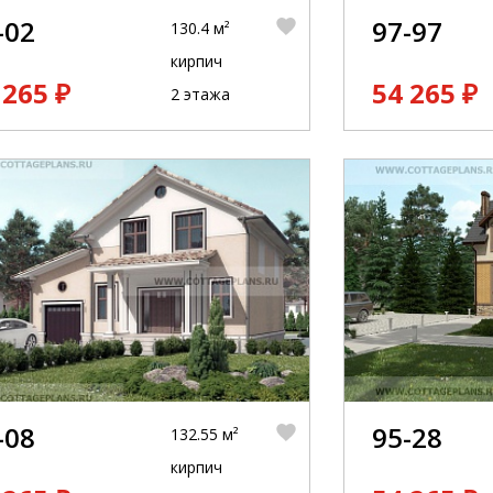
-02
97-97
130.4 м²
кирпич
 265 ₽
54 265 ₽
2 этажа
-08
95-28
132.55 м²
кирпич