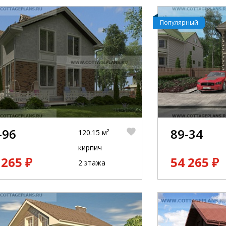
Популярный
-96
89-34
120.15 м²
кирпич
 265 ₽
54 265 ₽
2 этажа