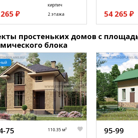
кирпич
 265 ₽
54 265 ₽
2 этажа
кты простеньких домов с площадью
амического блока
рный
4-75
95-99
110.35 м²