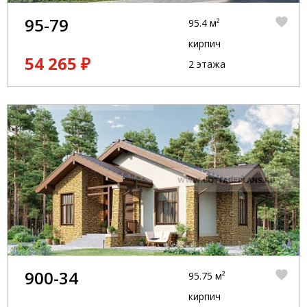
95-79
95.4 м²
кирпич
54 265 ₽
2 этажа
900-34
95.75 м²
кирпич