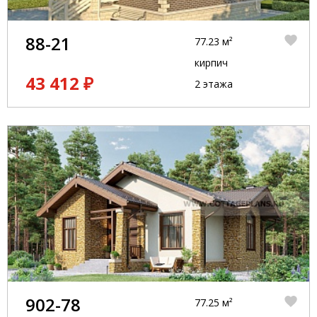
88-21
77.23 м²
кирпич
43 412 ₽
2 этажа
902-78
77.25 м²