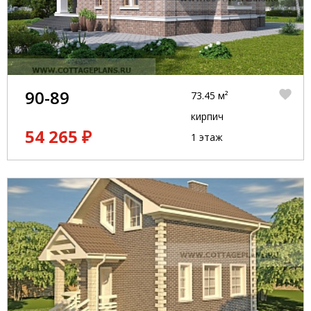
90-89
73.45 м²
кирпич
54 265 ₽
1 этаж