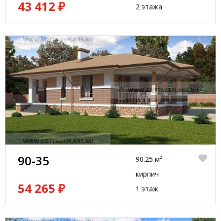
43 412 ₽
2 этажа
90-35
90.25 м²
кирпич
54 265 ₽
1 этаж