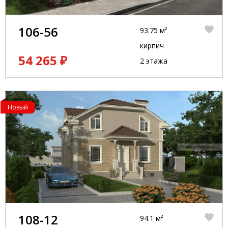
106-56
93.75 м²
кирпич
54 265 ₽
2 этажа
Новый
108-12
94.1 м²