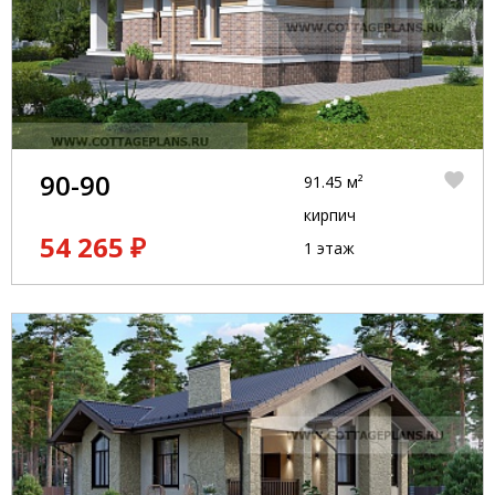
90-90
91.45 м²
кирпич
54 265 ₽
1 этаж