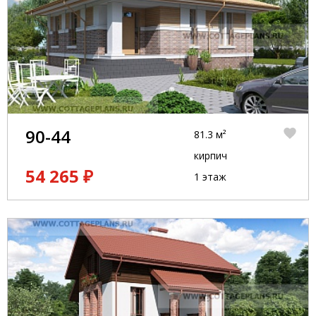
90-44
81.3 м²
кирпич
54 265 ₽
1 этаж