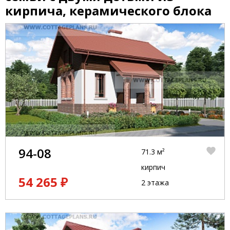
кирпича, керамического блока
94-08
71.3 м²
кирпич
54 265 ₽
2 этажа