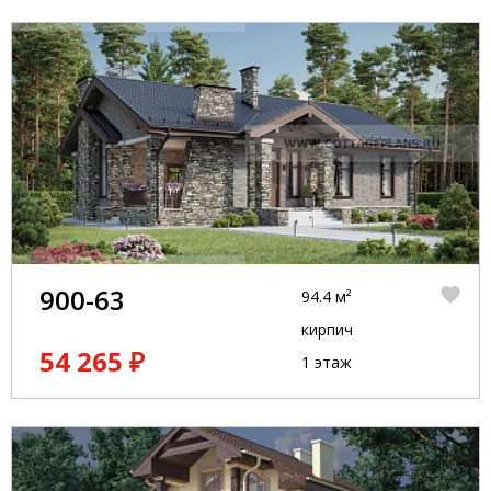
900-63
94.4 м²
кирпич
54 265 ₽
1 этаж