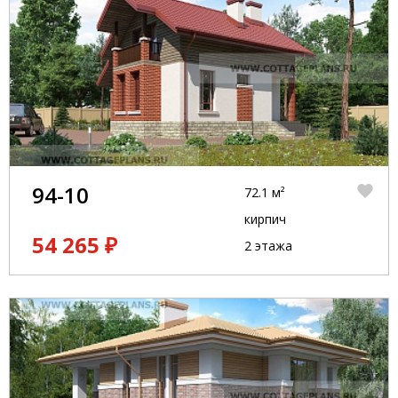
94-10
72.1 м²
кирпич
54 265 ₽
2 этажа