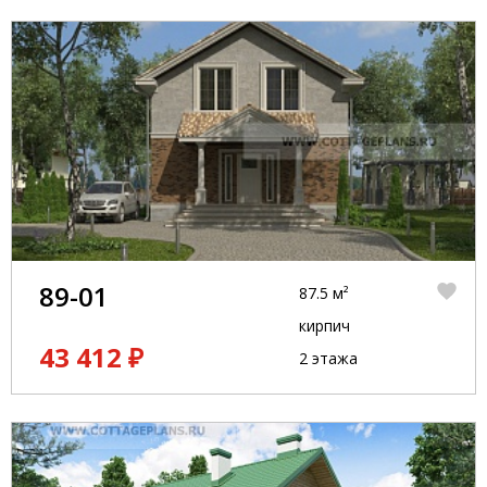
89-01
87.5 м²
кирпич
43 412 ₽
2 этажа