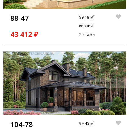
88-47
99.18 м²
кирпич
43 412 ₽
2 этажа
104-78
99.45 м²