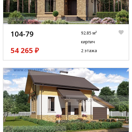
104-79
92.85 м²
кирпич
54 265 ₽
2 этажа