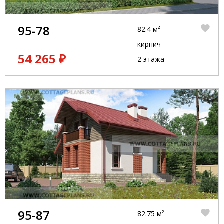
95-78
82.4 м²
кирпич
54 265 ₽
2 этажа
95-87
82.75 м²