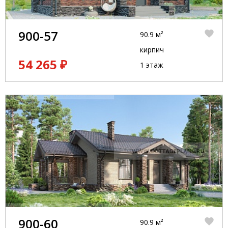
900-57
90.9 м²
кирпич
54 265 ₽
1 этаж
900-60
90.9 м²