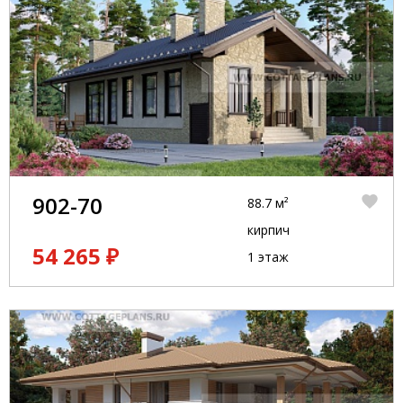
902-70
88.7 м²
кирпич
54 265 ₽
1 этаж