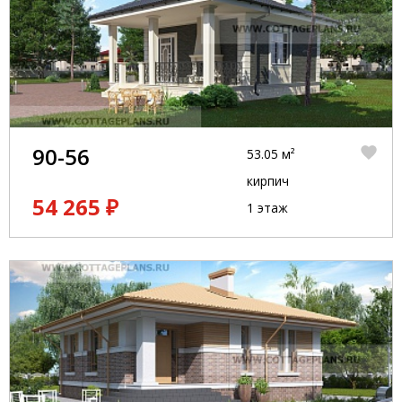
90-56
53.05 м²
кирпич
54 265 ₽
1 этаж