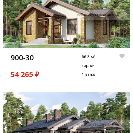
900-30
66.8 м²
кирпич
54 265 ₽
1 этаж