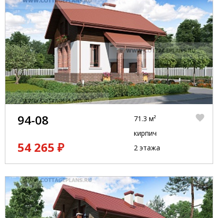
94-08
71.3 м²
кирпич
54 265 ₽
2 этажа