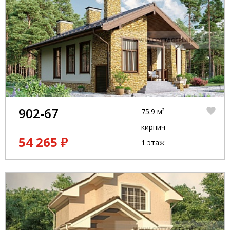
902-67
75.9 м²
кирпич
54 265 ₽
1 этаж