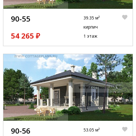
90-55
39.35 м²
кирпич
54 265 ₽
1 этаж
90-56
53.05 м²