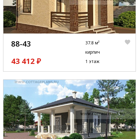
88-43
37.8 м²
кирпич
43 412 ₽
1 этаж