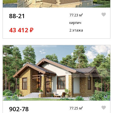
88-21
77.23 м²
кирпич
43 412 ₽
2 этажа
902-78
77.25 м²