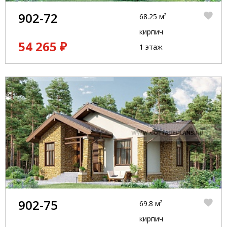
902-72
68.25 м²
кирпич
54 265 ₽
1 этаж
902-75
69.8 м²
кирпич