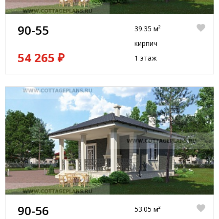
90-55
39.35 м²
кирпич
54 265 ₽
1 этаж
90-56
53.05 м²