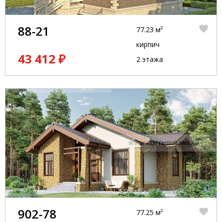
88-21
77.23 м²
кирпич
43 412 ₽
2 этажа
902-78
77.25 м²