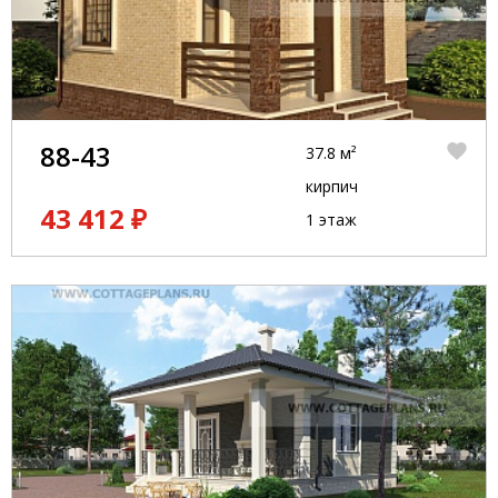
88-43
37.8 м²
кирпич
43 412 ₽
1 этаж