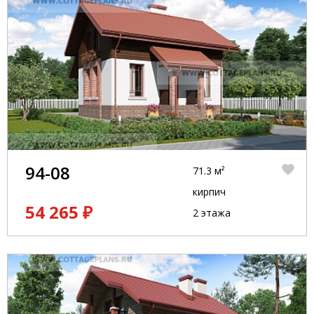
94-08
71.3 м²
кирпич
54 265 ₽
2 этажа