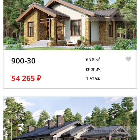
900-30
66.8 м²
кирпич
54 265 ₽
1 этаж