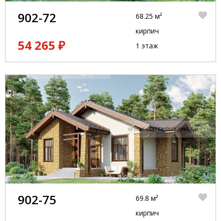
902-72
68.25 м²
кирпич
54 265 ₽
1 этаж
902-75
69.8 м²
кирпич