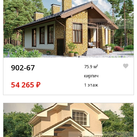
902-67
75.9 м²
кирпич
54 265 ₽
1 этаж