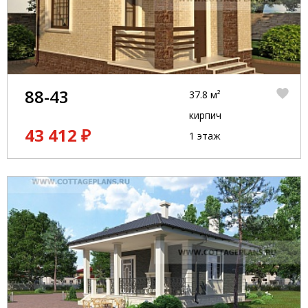
88-43
37.8 м²
кирпич
43 412 ₽
1 этаж