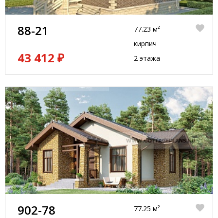
88-21
77.23 м²
кирпич
43 412 ₽
2 этажа
902-78
77.25 м²