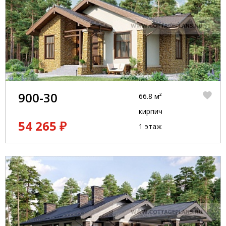
900-30
66.8 м²
кирпич
54 265 ₽
1 этаж