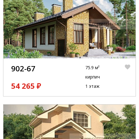
902-67
75.9 м²
кирпич
54 265 ₽
1 этаж