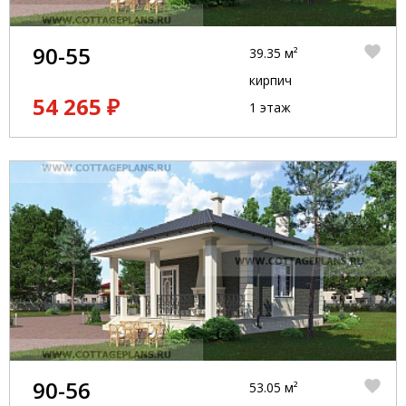
90-55
39.35 м²
кирпич
54 265 ₽
1 этаж
90-56
53.05 м²