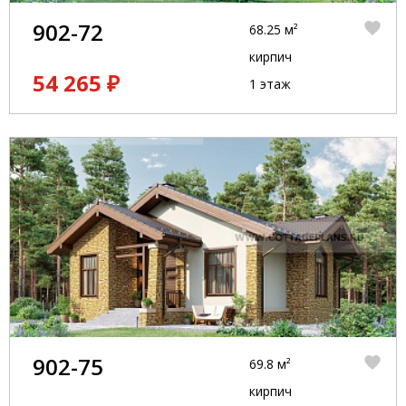
902-72
68.25 м²
кирпич
54 265 ₽
1 этаж
902-75
69.8 м²
кирпич