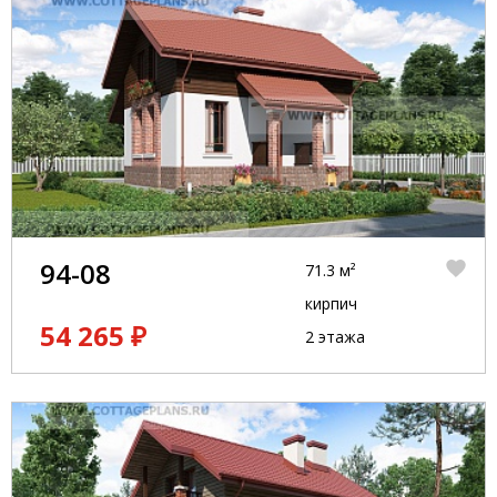
94-08
71.3 м²
кирпич
54 265 ₽
2 этажа