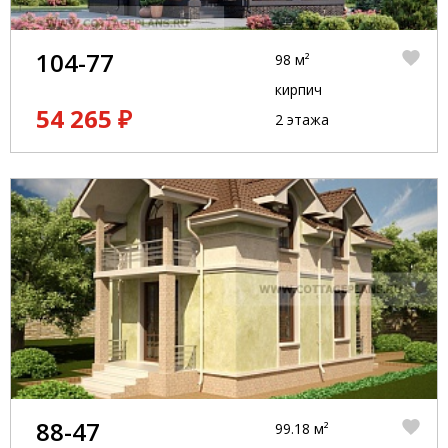
104-77
98 м²
кирпич
54 265 ₽
2 этажа
88-47
99.18 м²