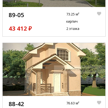
89-05
73.25 м²
кирпич
43 412 ₽
2 этажа
88-42
76.63 м²