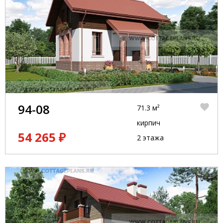
94-08
71.3 м²
кирпич
54 265 ₽
2 этажа