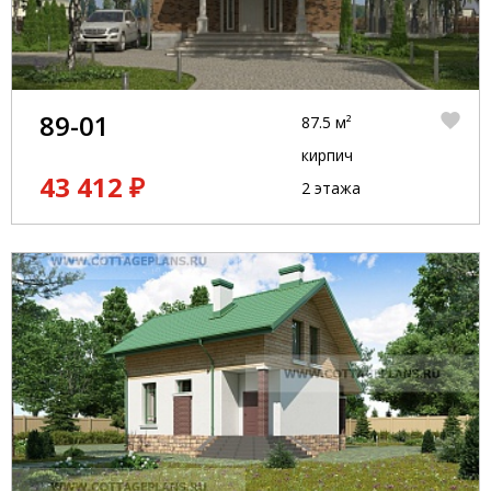
89-01
87.5 м²
кирпич
43 412 ₽
2 этажа