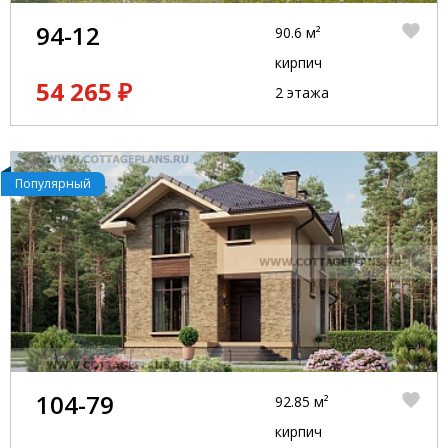
94-12
90.6 м²
кирпич
54 265 ₽
2 этажа
Популярный
104-79
92.85 м²
кирпич