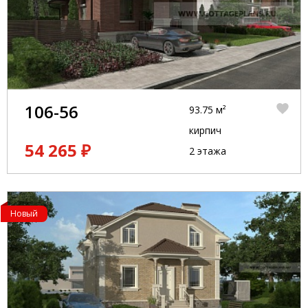
106-56
93.75 м²
кирпич
54 265 ₽
2 этажа
Новый