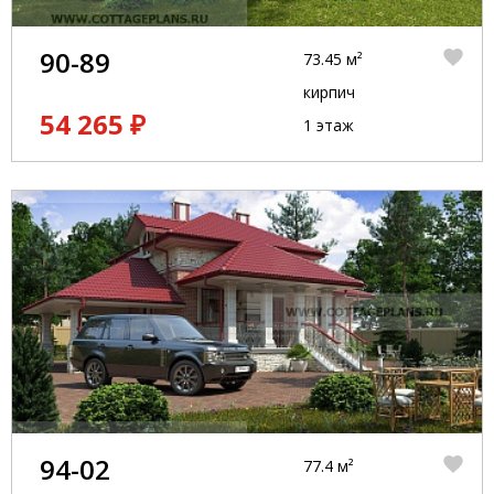
90-89
73.45 м²
кирпич
54 265 ₽
1 этаж
94-02
77.4 м²