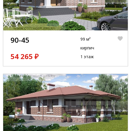
90-45
99 м²
кирпич
54 265 ₽
1 этаж