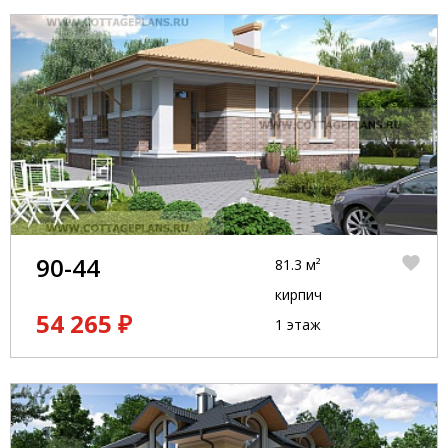
90-44
81.3 м²
кирпич
54 265 ₽
1 этаж