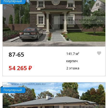
Популярный
87-65
141.7 м²
кирпич
54 265 ₽
2 этажа
Популярный