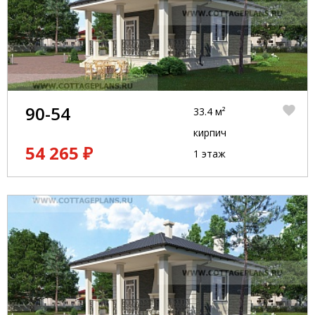
90-54
33.4 м²
кирпич
54 265 ₽
1 этаж