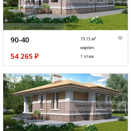
90-40
73.15 м²
кирпич
54 265 ₽
1 этаж