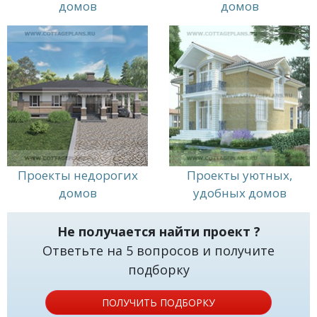
Ваш дом по окончанию строительства.
домов
домов
Высококвалифицированный менеджер поможет
Вам в выборе и ответит на все интересующие
вопросы.
Проекты недорогих
Проекты уютных,
домов
удобных домов
Не получается найти проект ?
Ответьте на 5 вопросов и получите
подборку
ПОЛУЧИТЬ ПОДБОРКУ