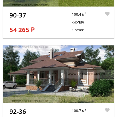
90-37
100.4 м²
кирпич
54 265 ₽
1 этаж
92-36
100.7 м²