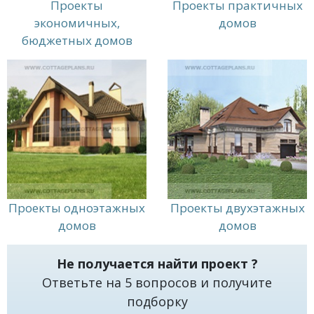
предпочтениям. Мы учитываем все особенности
Проекты
Проекты практичных
планировки и дизайна, чтобы создать
экономичных,
домов
идеальный дом для вас и вашей семьи.
бюджетных домов
Свяжитесь с нами, чтобы узнать больше о наших
проектах и начать работу над своим идеальным
домом уже сегодня! Мы гарантируем высокое
качество работы и профессиональный подход к
каждому проекту. Вместе мы сможем создать дом
вашей мечты, который будет воплощать все
ваши идеи и желания.
Проекты одноэтажных
Проекты двухэтажных
домов
домов
Не получается найти проект ?
Ответьте на 5 вопросов и получите
подборку