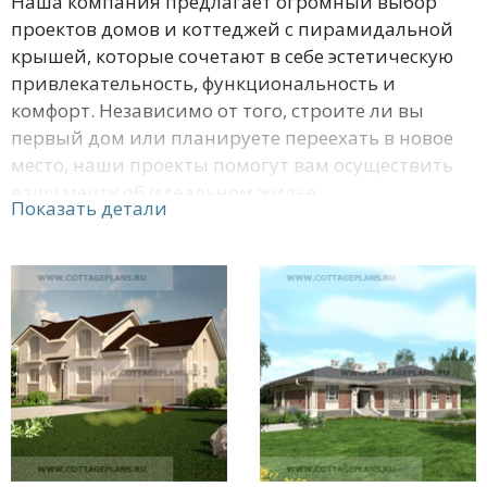
Наша компания предлагает огромный выбор
проектов домов и коттеджей с пирамидальной
крышей, которые сочетают в себе эстетическую
привлекательность, функциональность и
комфорт. Независимо от того, строите ли вы
первый дом или планируете переехать в новое
место, наши проекты помогут вам осуществить
вашу мечту об идеальном жилье.
Показать детали
Пирамидальная крыша - это один из самых
популярных и классических стилей крыши,
который добавляет особое очарование и шарм к
вашему дому. Она отлично подходит для
различных типов домов и коттеджей, от
небольших загородных домов до больших
дворцовых резиденций. Мы предлагаем проекты
домов и коттеджей с пирамидальной крышей,
которые могут быть адаптированы к вашим
индивидуальным потребностям и