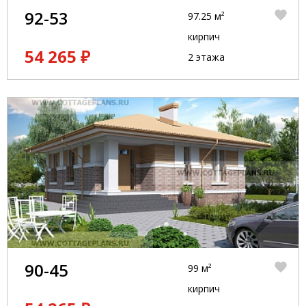
92-53
97.25 м²
кирпич
54 265 ₽
2 этажа
90-45
99 м²
кирпич