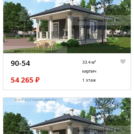
90-54
33.4 м²
кирпич
54 265 ₽
1 этаж