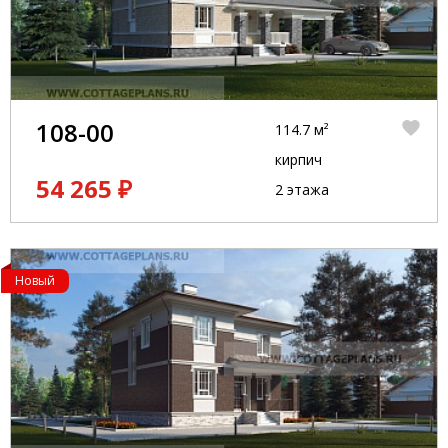
108-00
114.7 м²
кирпич
54 265 ₽
2 этажа
Новый