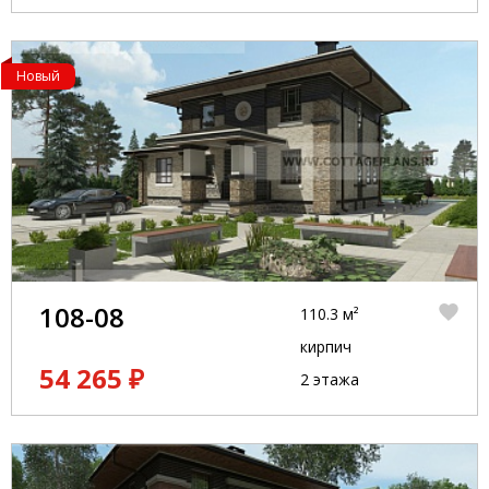
Новый
108-08
110.3 м²
кирпич
54 265 ₽
2 этажа