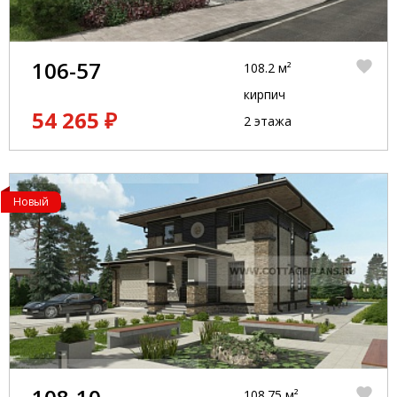
106-57
108.2 м²
кирпич
54 265 ₽
2 этажа
Новый
108.75 м²