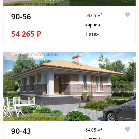
90-56
53.05 м²
кирпич
54 265 ₽
1 этаж
90-43
64.05 м²