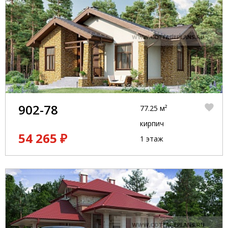
902-78
77.25 м²
кирпич
54 265 ₽
1 этаж