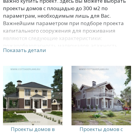
важно купить проект. Здесь Вы можете выбрать
проекты домов с площадью до 300 м2 по
параметрам, необходимым лишь для Вас.
Важнейшим параметром при подборе проекта
капитального сооружения для проживания
являются следующие характеристики:
пожаробезопасность материалов, этажность,
Показать детали
планировка, наличие барбекю на веранде,
уютной кухни, бассейна, совместного или
раздельного санузла. Ясно, что удобнее
договориться о разработке проекта дизайнерам,
работающим у нас. Кроме того, специалисты
могут выслать выбранный проект даром, если
Вы приобретете материалы для постройки
здания.
Проекты домов в
Проекты домов с