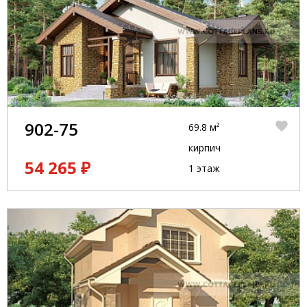
902-75
69.8 м²
кирпич
54 265 ₽
1 этаж