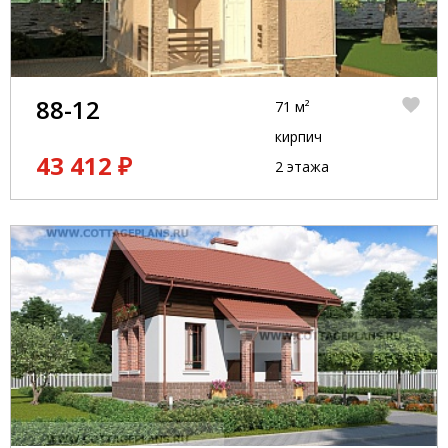
88-12
71 м²
кирпич
43 412 ₽
2 этажа