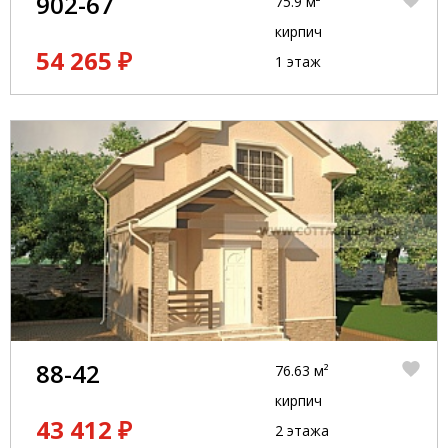
902-67
75.9 м²
кирпич
54 265 ₽
1 этаж
88-42
76.63 м²
кирпич
43 412 ₽
2 этажа