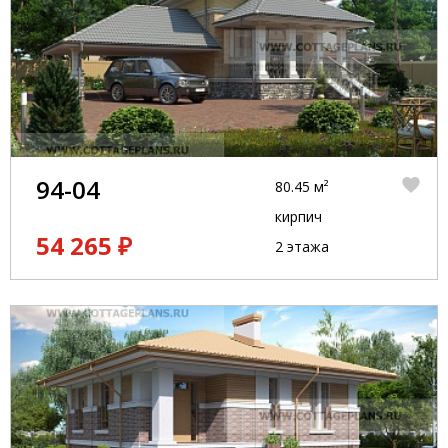
94-04
80.45 м²
кирпич
54 265 ₽
2 этажа