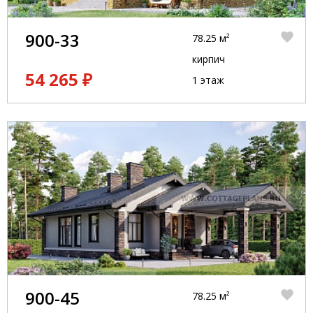
900-33
78.25 м²
кирпич
54 265 ₽
1 этаж
900-45
78.25 м²