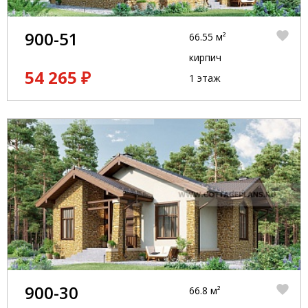
900-51
66.55 м²
кирпич
54 265 ₽
1 этаж
900-30
66.8 м²