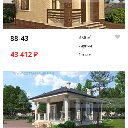
88-43
37.8 м²
кирпич
43 412 ₽
1 этаж