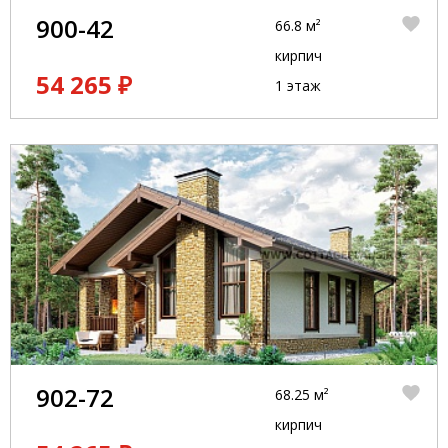
900-42
66.8 м²
кирпич
54 265 ₽
1 этаж
902-72
68.25 м²
кирпич