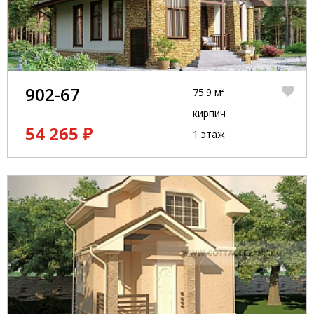
902-67
75.9 м²
кирпич
54 265 ₽
1 этаж