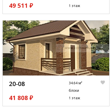
49 511 ₽
1 этаж
20-08
34.64 м²
блоки
41 808 ₽
1 этаж