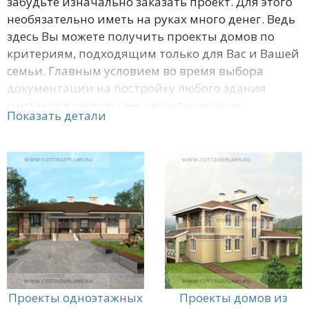
забудьте изначально заказать проект. Для этого
необязательно иметь на руках много денег. Ведь
здесь Вы можете получить проекты домов по
критериям, подходящим только для Вас и Вашей
семьи. Главным условием во время выбора
документации на постройку любого здания
считаются следующие характеристики:
Показать детали
стоимость стройматериалов, этажность,
смежность комнат, наличие подвального
помещения, уютной кухни, бассейна, совместного
или раздельного санузла. Естественно
целесообразнее договориться о разработке
проекта специалистам, которые работают у нас.
Мы обещаем, что Вы сможете найти
необходимые Вам проекты домов с площадью до
80 м2 здесь.
Проекты одноэтажных
Проекты домов из