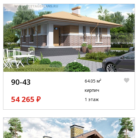
90-43
64.05 м²
кирпич
54 265 ₽
1 этаж