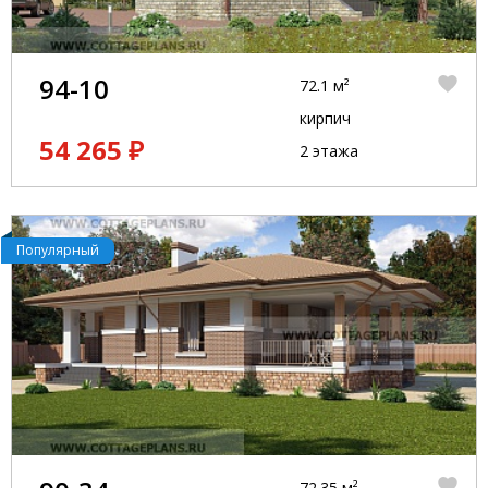
94-10
72.1 м²
кирпич
54 265 ₽
2 этажа
Популярный
72.35 м²