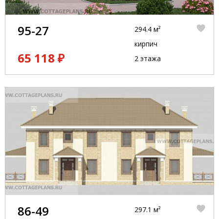
95-27
294.4 м²
кирпич
65 118 ₽
2 этажа
86-49
297.1 м²