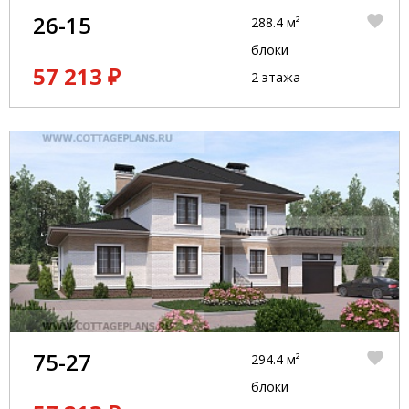
26-15
288.4 м²
блоки
57 213 ₽
2 этажа
75-27
294.4 м²
блоки