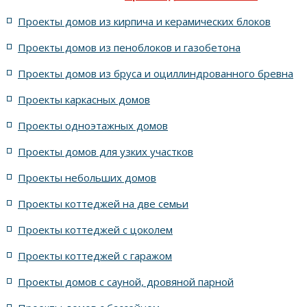
Проекты домов из кирпича и керамических блоков
4 спальни с цоколем габариты 10 на 15
Проекты домов из пеноблоков и газобетона
Проекты домов из бруса и оциллиндрованного бревна
7 спален с крышей шале
5 спален и террасой
Проекты каркасных домов
жилых в стиле Райта с 5 комнатами
Проекты одноэтажных домов
жилых в английском стиле
Проекты домов для узких участков
Проекты небольших домов
жилых в современном стиле с террасой
Проекты коттеджей на две семьи
жилых в стиле Райта с террасой
жилых с террасой
Проекты коттеджей с цоколем
Проекты коттеджей с гаражом
с террасой и 6 комнатами
Проекты домов с сауной, дровяной парной
с террасой, 5 комнатами и эркером