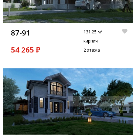
87-91
131.25 м²
кирпич
54 265 ₽
2 этажа