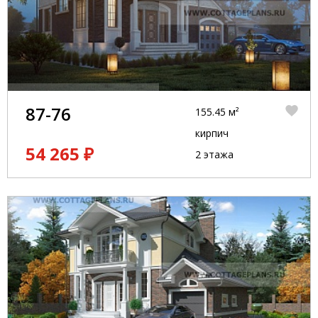
87-76
155.45 м²
кирпич
54 265 ₽
2 этажа