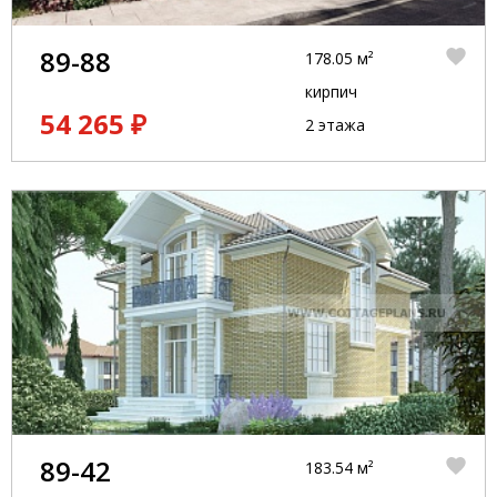
89-88
178.05 м²
кирпич
54 265 ₽
2 этажа
89-42
183.54 м²