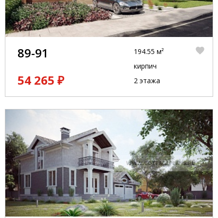
89-91
194.55 м²
кирпич
54 265 ₽
2 этажа