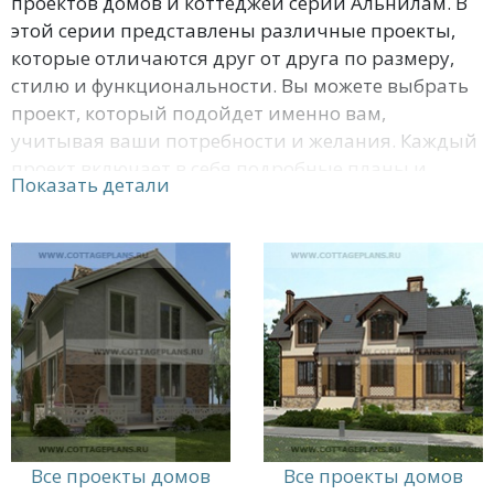
проектов домов и коттеджей серии Альнилам. В
этой серии представлены различные проекты,
которые отличаются друг от друга по размеру,
стилю и функциональности. Вы можете выбрать
проект, который подойдет именно вам,
учитывая ваши потребности и желания. Каждый
проект включает в себя подробные планы и
Показать детали
спецификации, которые помогут вам лучше
понять, как выглядит дом внутри и снаружи. Вы
также можете ознакомиться с фотографиями и
виртуальными турами, чтобы получить более
полное представление о проекте. Мы
постарались предложить нашим клиентам
наилучшие решения для их будущих домов и
коттеджей, и серия Альнилам - отличный
пример этого. Мы уверены, что вы найдете
проект, который соответствует вашим
требованиям и поможет вам создать свой
Все проекты домов
Все проекты домов