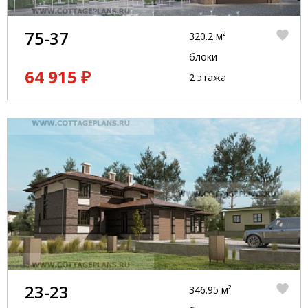
75-37
320.2 м²
блоки
64 915 ₽
2 этажа
23-23
346.95 м²