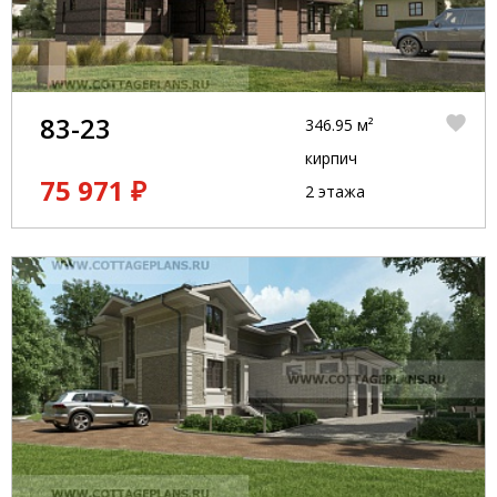
83-23
346.95 м²
кирпич
75 971 ₽
2 этажа