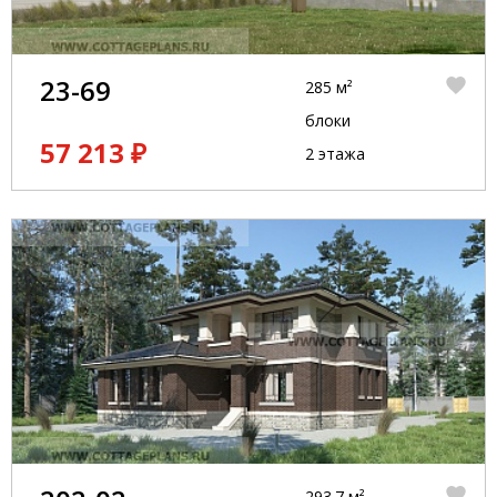
23-69
285 м²
блоки
57 213 ₽
2 этажа
293.7 м²