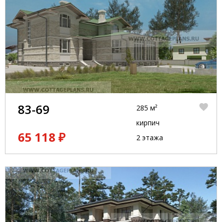
83-69
285 м²
кирпич
65 118 ₽
2 этажа