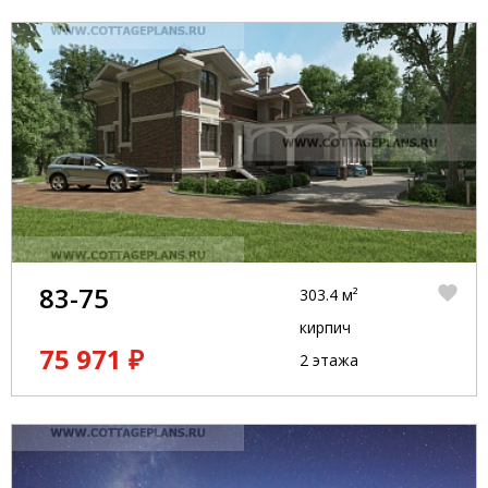
83-75
303.4 м²
кирпич
75 971 ₽
2 этажа