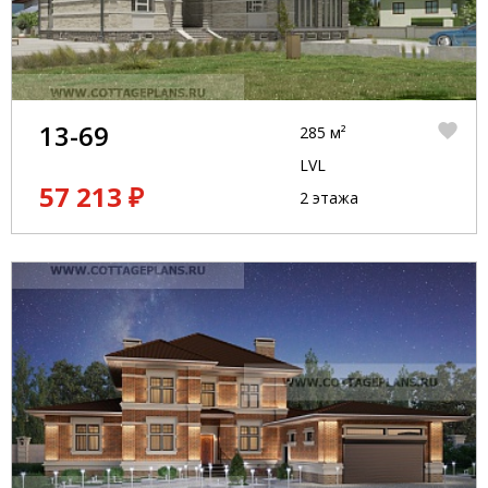
13-69
285 м²
LVL
57 213 ₽
2 этажа