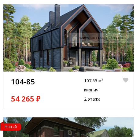
104-85
107.55 м²
кирпич
54 265 ₽
2 этажа
Новый