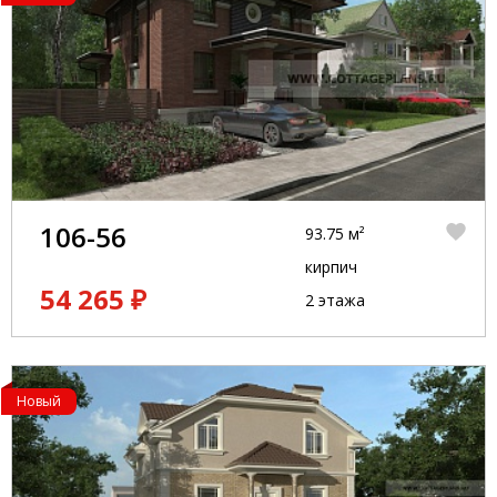
106-56
93.75 м²
кирпич
54 265 ₽
2 этажа
Новый