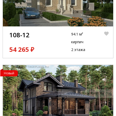
108-12
94.1 м²
кирпич
54 265 ₽
2 этажа
Новый