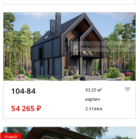
104-84
93.25 м²
кирпич
54 265 ₽
2 этажа
Новый