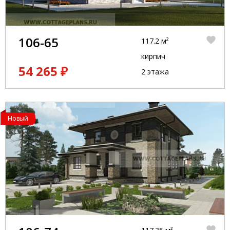
106-65
117.2 м²
кирпич
54 265 ₽
2 этажа
Новый