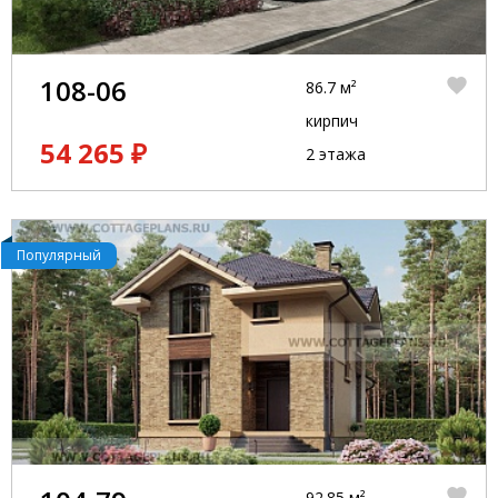
108-06
86.7 м²
кирпич
54 265 ₽
2 этажа
Популярный
92.85 м²