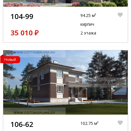
104-99
94.25 м²
кирпич
35 010 ₽
2 этажа
Новый
106-62
102.75 м²