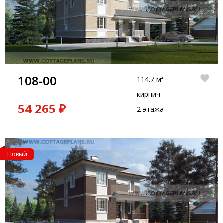
108-00
114.7 м²
кирпич
54 265 ₽
2 этажа
Новый