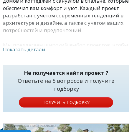
домов и коттеджей с санузлом в спальне, которые
обеспечат вам комфорт и уют. Каждый проект
разработан с учетом современных тенденций в
архитектуре и дизайне, а также с учетом ваших
потребностей и предпочтений.
Мы предлагаем широкий выбор проектов, чтобы
Показать детали
вы могли найти идеальное решение для своего
дома или коттеджа. Наши проекты сочетают в
себе функциональность и стильный дизайн, что
Не получается найти проект ?
позволяет создать пространство, которое будет
Ответьте на 5 вопросов и получите
не только удобным, но и красивым.
подборку
Кроме того, наши проекты домов и коттеджей с
ПОЛУЧИТЬ ПОДБОРКУ
санузлом в спальне обеспечивают максимальную
приватность. Спальня с собственным санузлом -
это не только удобно, но и позволяет чувствовать
себя более комфортно и свободно в своем личном