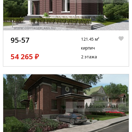
95-57
121.45 м²
кирпич
54 265 ₽
2 этажа