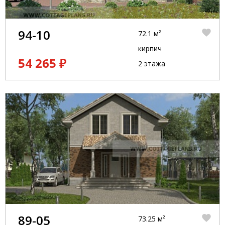
94-10
72.1 м²
кирпич
54 265 ₽
2 этажа
89-05
73.25 м²