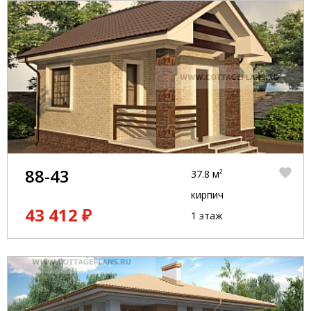
88-43
37.8 м²
кирпич
43 412 ₽
1 этаж