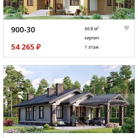
900-30
66.8 м²
кирпич
54 265 ₽
1 этаж