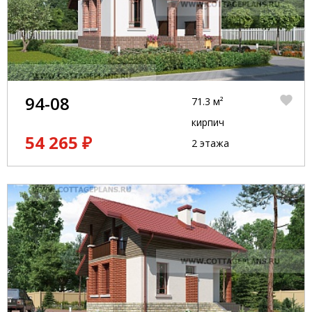
94-08
71.3 м²
кирпич
54 265 ₽
2 этажа