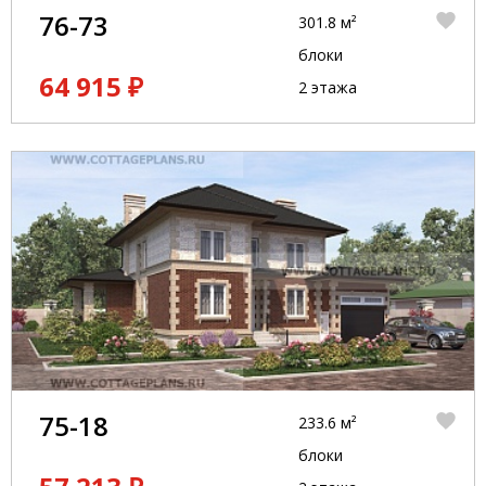
76-73
301.8 м²
блоки
64 915 ₽
2 этажа
75-18
233.6 м²
блоки