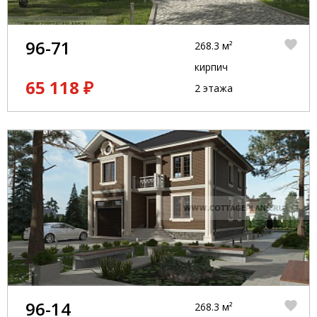
96-71
268.3 м²
кирпич
65 118 ₽
2 этажа
96-14
268.3 м²