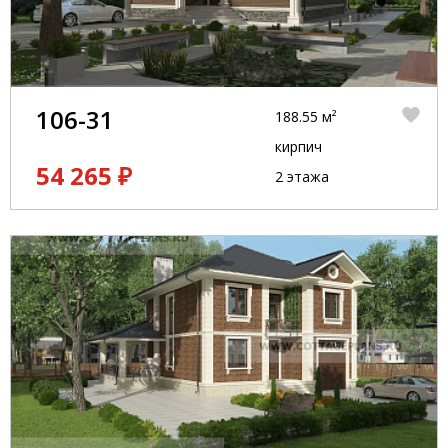
106-31
188.55 м²
кирпич
54 265 ₽
2 этажа