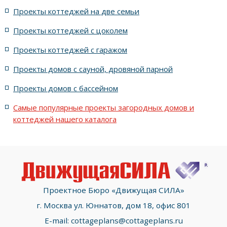
Проекты коттеджей на две семьи
жилых в стиле Райта с террасой
жилых с террасой
Проекты коттеджей с цоколем
Проекты коттеджей с гаражом
с террасой и 6 комнатами
Проекты домов с сауной, дровяной парной
с террасой, 5 комнатами и эркером
Проекты домов с бассейном
Самые популярные проекты загородных домов и
коттеджей нашего каталога
Проектное Бюро «Движущая СИЛА»
г. Москва ул. Юннатов, дом 18, офис 801
E-mail:
cottageplans@cottageplans.ru