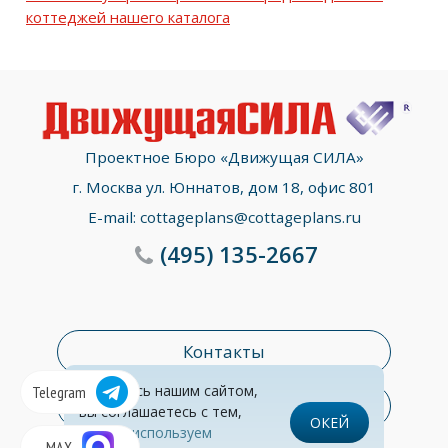
коттеджей нашего каталога
Проектное Бюро «Движущая СИЛА»
г. Москва ул. Юннатов, дом 18, офис 801
E-mail:
cottageplans@cottageplans.ru
(495)
135-2667
Контакты
Пользуясь нашим сайтом,
Telegram
Раздел консультаций
вы соглашаетесь с тем,
ОКЕЙ
что
мы используем
© Все права защищены
Обработка персональных данных
MAX