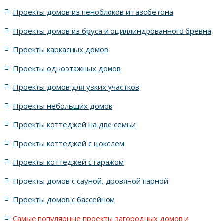
4 спальни с цоколем габариты 10 на 15
Проекты домов из пеноблоков и газобетона
Проекты домов из бруса и оциллиндрованного бревна
7 спален с крышей шале
5 спален и террасой
Проекты каркасных домов
жилых в стиле Райта с 5 комнатами
Проекты одноэтажных домов
жилых в английском стиле
Проекты домов для узких участков
Проекты небольших домов
жилых в современном стиле с террасой
Проекты коттеджей на две семьи
жилых в стиле Райта с террасой
жилых с террасой
Проекты коттеджей с цоколем
Проекты коттеджей с гаражом
с террасой и 6 комнатами
Проекты домов с сауной, дровяной парной
с террасой, 5 комнатами и эркером
Проекты домов с бассейном
Самые популярные проекты загородных домов и