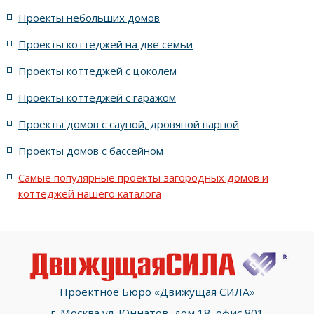
Проекты небольших домов
жилых в современном стиле с террасой
Проекты коттеджей на две семьи
жилых в стиле Райта с террасой
жилых с террасой
Проекты коттеджей с цоколем
Проекты коттеджей с гаражом
с террасой и 6 комнатами
Проекты домов с сауной, дровяной парной
с террасой, 5 комнатами и эркером
Проекты домов с бассейном
Самые популярные проекты загородных домов и
коттеджей нашего каталога
Проектное Бюро «Движущая СИЛА»
г. Москва ул. Юннатов, дом 18, офис 801