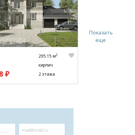
Показать
еще
2
295.15 м
кирпич
8 ₽
2 этажа