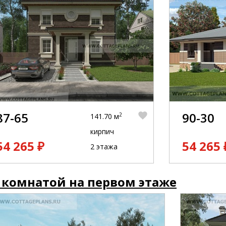
87-65
90-30
2
141.70 м
кирпич
54 265 ₽
54 265 
2 этажа
 комнатой на первом этаже