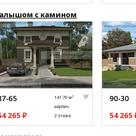
малышом с камином
87-65
90-30
2
141.70 м
кирпич
54 265 ₽
54 265 
2 этажа