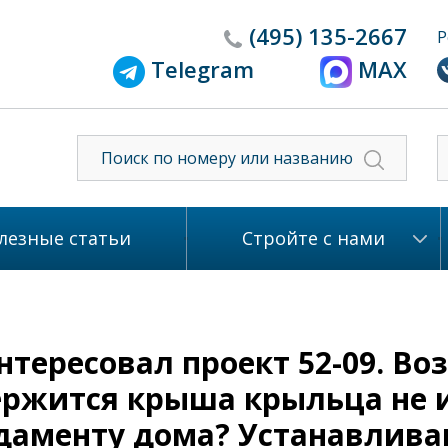
(495)
135-2667
Р
Telegram
MAX
лезные статьи
Стройте с нами
тересовал проект 52-09. Воз
держится крыша крыльца не
даменту дома? Устанавлива