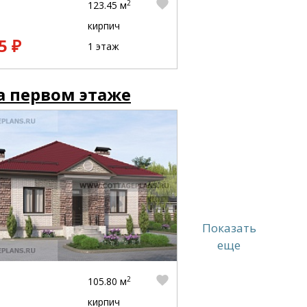
2
123.45 м
кирпич
5 ₽
1 этаж
а первом этаже
Показать
еще
2
105.80 м
кирпич