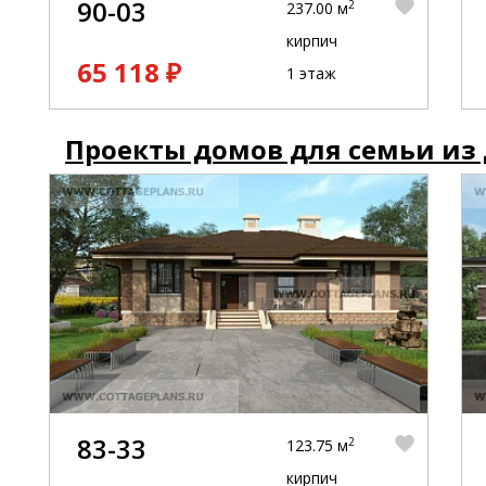
90-03
2
237.00 м
кирпич
65 118 ₽
1 этаж
Проекты домов для семьи из 
83-33
2
123.75 м
кирпич