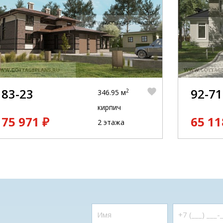
83-23
92-71
2
346.95 м
кирпич
75 971 ₽
65 11
2 этажа