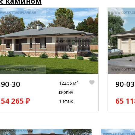
 с камином
90-30
90-03
2
122.55 м
кирпич
54 265 ₽
65 11
1 этаж