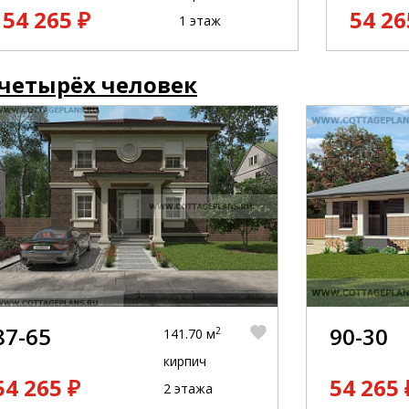
54 265 ₽
54 26
1 этаж
 четырёх человек
87-65
90-30
2
141.70 м
кирпич
54 265 ₽
54 265 
2 этажа