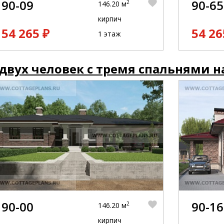
90-09
90-65
2
146.20 м
кирпич
54 265 ₽
54 26
1 этаж
двух человек с тремя спальнями н
90-00
90-16
2
146.20 м
кирпич