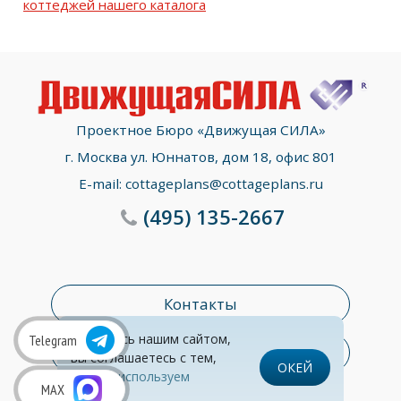
коттеджей нашего каталога
Проектное Бюро «Движущая СИЛА»
г. Москва ул. Юннатов, дом 18, офис 801
E-mail:
cottageplans@cottageplans.ru
(495)
135-2667
Контакты
Пользуясь нашим сайтом,
Telegram
Раздел консультаций
вы соглашаетесь с тем,
ОКЕЙ
что
мы используем
© Все права защищены
Обработка персональных данных
MAX
cookies