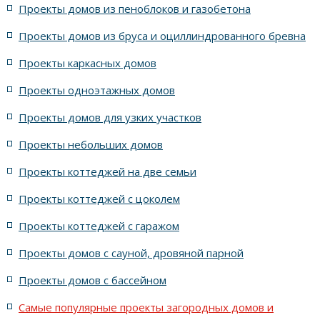
Проекты домов из пеноблоков и газобетона
Проекты домов из бруса и оциллиндрованного бревна
7 спален с крышей шале
5 спален и террасой
Проекты каркасных домов
жилых в стиле Райта с 5 комнатами
Проекты одноэтажных домов
жилых в английском стиле
Проекты домов для узких участков
Проекты небольших домов
жилых в современном стиле с террасой
Проекты коттеджей на две семьи
жилых в стиле Райта с террасой
жилых с террасой
Проекты коттеджей с цоколем
Проекты коттеджей с гаражом
с террасой и 6 комнатами
Проекты домов с сауной, дровяной парной
с террасой, 5 комнатами и эркером
Проекты домов с бассейном
Самые популярные проекты загородных домов и