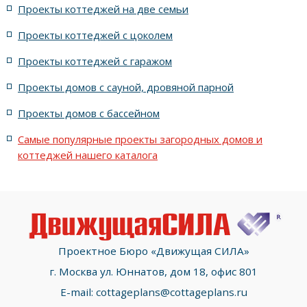
Проекты коттеджей на две семьи
жилых в стиле Райта с террасой
жилых с террасой
Проекты коттеджей с цоколем
Проекты коттеджей с гаражом
с террасой и 6 комнатами
Проекты домов с сауной, дровяной парной
с террасой, 5 комнатами и эркером
Проекты домов с бассейном
Самые популярные проекты загородных домов и
коттеджей нашего каталога
Проектное Бюро «Движущая СИЛА»
г. Москва ул. Юннатов, дом 18, офис 801
E-mail:
cottageplans@cottageplans.ru