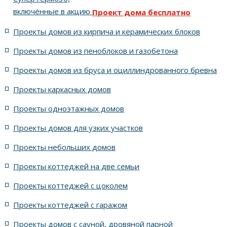
включённые в акцию
Проект дома бесплатно
5 спален с цоколем и террасой
Проекты домов из кирпича и керамических блоков
4 спальни с цоколем габариты 10 на 15
Проекты домов из пеноблоков и газобетона
Проекты домов из бруса и оциллиндрованного бревна
7 спален с крышей шале
5 спален и террасой
Проекты каркасных домов
жилых в стиле Райта с 5 комнатами
Проекты одноэтажных домов
жилых в английском стиле
Проекты домов для узких участков
Проекты небольших домов
жилых в современном стиле с террасой
Проекты коттеджей на две семьи
жилых в стиле Райта с террасой
жилых с террасой
Проекты коттеджей с цоколем
Проекты коттеджей с гаражом
с террасой и 6 комнатами
Проекты домов с сауной, дровяной парной