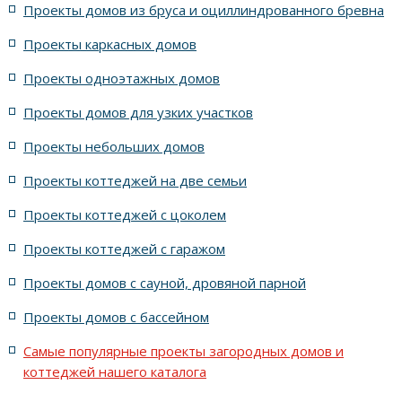
Проекты домов из бруса и оциллиндрованного бревна
7 спален с крышей шале
5 спален и террасой
Проекты каркасных домов
жилых в стиле Райта с 5 комнатами
Проекты одноэтажных домов
жилых в английском стиле
Проекты домов для узких участков
Проекты небольших домов
жилых в современном стиле с террасой
Проекты коттеджей на две семьи
жилых в стиле Райта с террасой
жилых с террасой
Проекты коттеджей с цоколем
Проекты коттеджей с гаражом
с террасой и 6 комнатами
Проекты домов с сауной, дровяной парной
с террасой, 5 комнатами и эркером
Проекты домов с бассейном
Самые популярные проекты загородных домов и
коттеджей нашего каталога