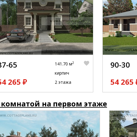
87-65
90-30
2
141.70 м
кирпич
54 265 ₽
54 265 
2 этажа
 комнатой на первом этаже