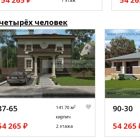
1 этаж
 четырёх человек
87-65
90-30
2
141.70 м
кирпич
54 265 ₽
54 265 
2 этажа