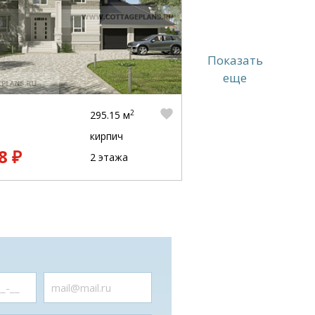
Показать
еще
2
295.15 м
кирпич
8 ₽
2 этажа