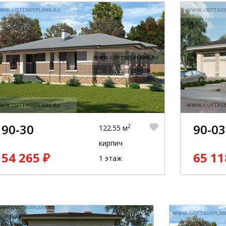
90-30
90-03
2
122.55 м
кирпич
54 265 ₽
65 11
1 этаж