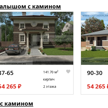
малышом с камином
87-65
90-30
2
141.70 м
кирпич
54 265 ₽
54 265 
2 этажа
 с камином