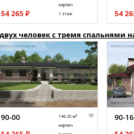
кирпич
54 265 ₽
54 26
1 этаж
двух человек с тремя спальнями н
90-00
90-16
2
146.20 м
кирпич
54 265 ₽
54 26