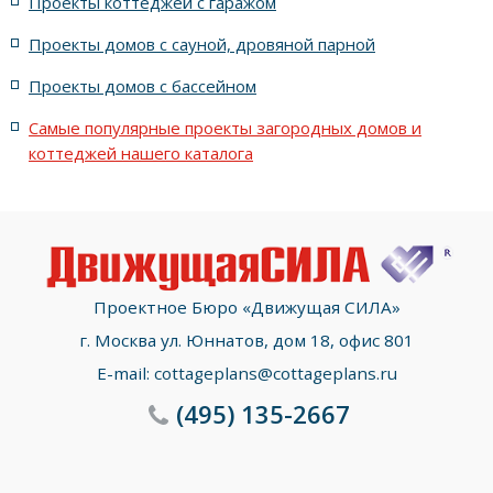
Проекты коттеджей с гаражом
с террасой и 6 комнатами
Проекты домов с сауной, дровяной парной
с террасой, 5 комнатами и эркером
Проекты домов с бассейном
Самые популярные проекты загородных домов и
коттеджей нашего каталога
Проектное Бюро «Движущая СИЛА»
г. Москва ул. Юннатов, дом 18, офис 801
E-mail:
cottageplans@cottageplans.ru
(495)
135-2667