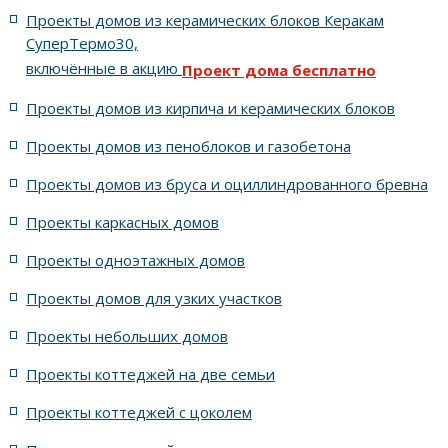
Проекты домов из керамических блоков Керакам
С цоколем
С гаражом
6 спален с котельной
СуперТермо30,
включённые в акцию
Проект дома бесплатно
5 спален с цоколем и террасой
Проекты домов из кирпича и керамических блоков
4 спальни с цоколем габариты 10 на 15
Проекты домов из пеноблоков и газобетона
Проекты домов из бруса и оциллиндрованного бревна
7 спален с крышей шале
5 спален и террасой
Проекты каркасных домов
жилых в стиле Райта с 5 комнатами
Проекты одноэтажных домов
жилых в английском стиле
Проекты домов для узких участков
Проекты небольших домов
жилых в современном стиле с террасой
Проекты коттеджей на две семьи
жилых в стиле Райта с террасой
жилых с террасой
Проекты коттеджей с цоколем