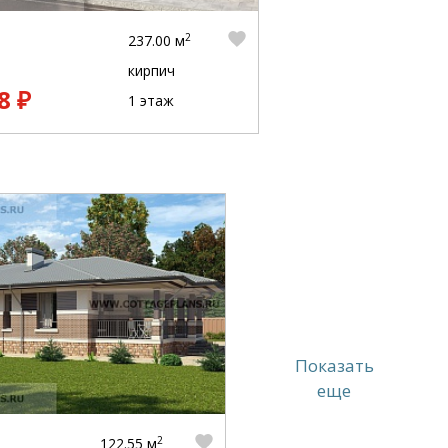
2
237.00 м
кирпич
8 ₽
1 этаж
Показать
еще
2
122.55 м