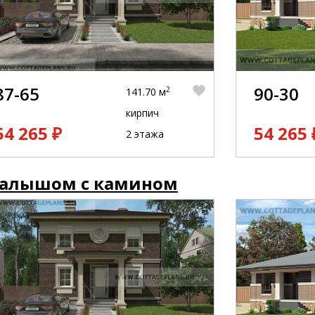
87-65
90-30
2
141.70 м
кирпич
54 265 ₽
54 265 
2 этажа
малышом с камином