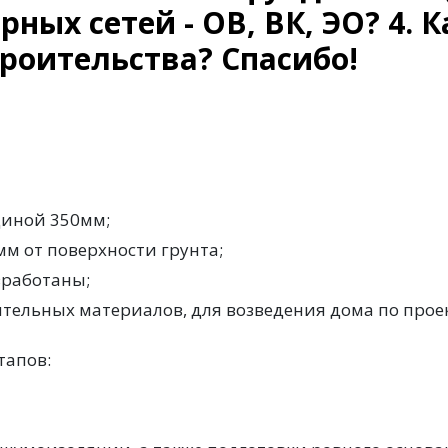
ных сетей - ОВ, ВК, ЭО? 4. 
роительства? Спасибо!
щиной 350мм;
м от поверхности грунта;
зработаны;
льных материалов, для возведения дома по проекту 
тапов: