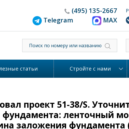
(495)
135-2667
Р
Telegram
MAX
лезные статьи
Стройте с нами
вал проект 51-38/S. Уточни
ип фундамента: ленточный м
ина заложения фундамента (