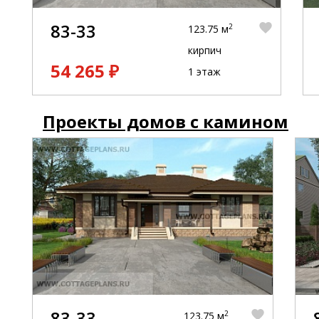
83-33
2
123.75 м
кирпич
54 265 ₽
1 этаж
Проекты домов с камином
83-33
2
123.75 м