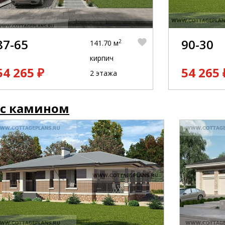
87-65
90-30
2
141.70 м
кирпич
54 265 ₽
54 265 
2 этажа
 с камином