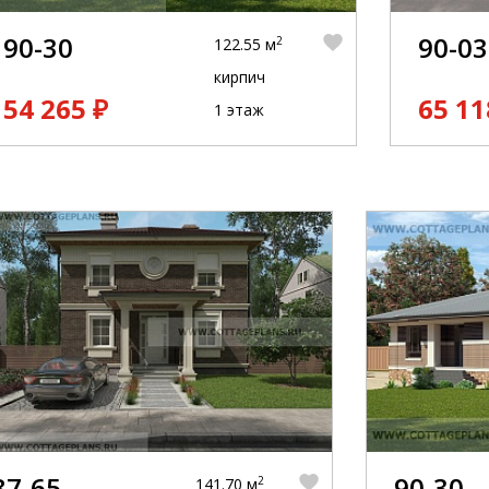
90-30
90-03
2
122.55 м
кирпич
54 265 ₽
65 11
1 этаж
87-65
90-30
2
141.70 м