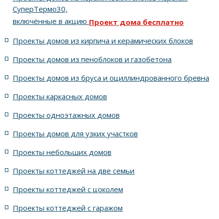
СуперТермо30,
включённые в акцию
Проект дома бесплатно
5 спален с цоколем и террасой
Проекты домов из кирпича и керамических блоков
4 спальни с цоколем габариты 10 на 15
Проекты домов из пеноблоков и газобетона
Проекты домов из бруса и оциллиндрованного бревна
7 спален с крышей шале
5 спален и террасой
Проекты каркасных домов
жилых в стиле Райта с 5 комнатами
Проекты одноэтажных домов
жилых в английском стиле
Проекты домов для узких участков
Проекты небольших домов
жилых в современном стиле с террасой
Проекты коттеджей на две семьи
жилых в стиле Райта с террасой
жилых с террасой
Проекты коттеджей с цоколем
Проекты коттеджей с гаражом
с террасой и 6 комнатами