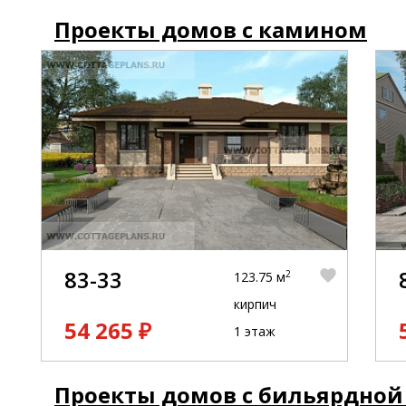
Проекты домов с камином
83-33
2
123.75 м
кирпич
54 265 ₽
1 этаж
Проекты домов с бильярдной