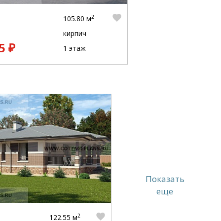
2
105.80 м
кирпич
5 ₽
1 этаж
Показать
еще
2
122.55 м