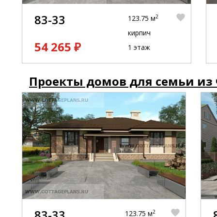
83-33
2
123.75 м
кирпич
54 265 ₽
1 этаж
Проекты домов для семьи из
83-33
2
123.75 м