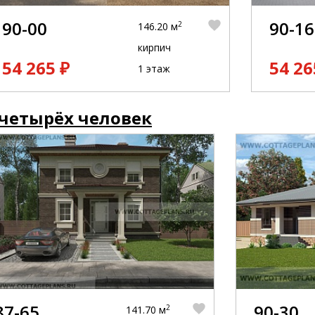
90-00
90-16
2
146.20 м
кирпич
54 265 ₽
54 26
1 этаж
 четырёх человек
87-65
90-30
2
141.70 м