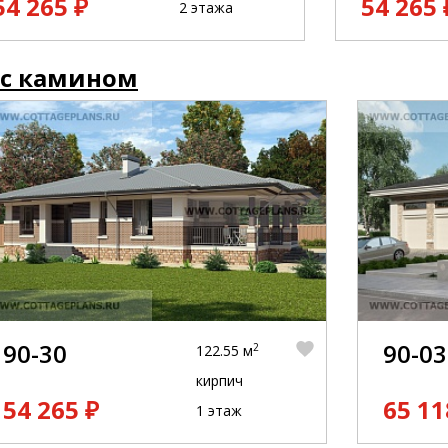
54 265 ₽
54 265 
2 этажа
 с камином
90-30
90-03
2
122.55 м
кирпич
54 265 ₽
65 11
1 этаж