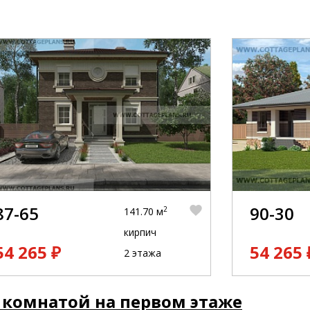
87-65
90-30
2
141.70 м
кирпич
54 265 ₽
54 265 
2 этажа
 комнатой на первом этаже