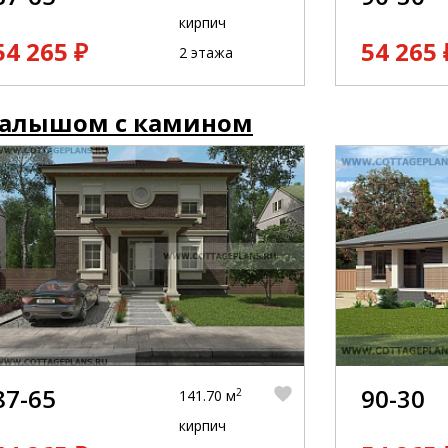
кирпич
54 265 ₽
54 265 
2 этажа
малышом с камином
87-65
90-30
2
141.70 м
кирпич