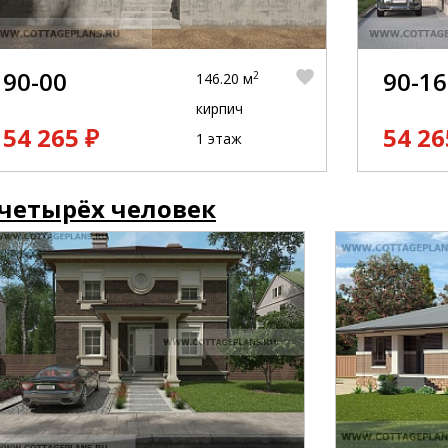
90-00
90-16
2
146.20 м
кирпич
54 265 ₽
54 26
1 этаж
 четырёх человек