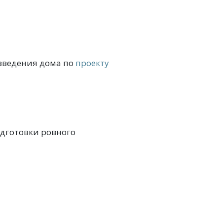
зведения дома по
проекту
одготовки ровного