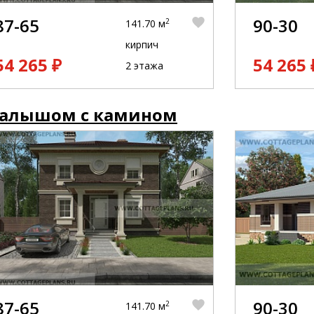
87-65
90-30
2
141.70 м
кирпич
54 265 ₽
54 265 
2 этажа
малышом с камином
87-65
90-30
2
141.70 м