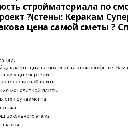
ость стройматериала по сме
оект ?(стены: Керакам Супе
акова цена самой сметы ? Сп
сандр.
й документации на цокольный этаж обойдётся Вам в
 следующие чертежи:
ан монолитной плиты
ния монолитной плиты
х стен фундамента
 этажа
ш цокольного этажа
е шахты