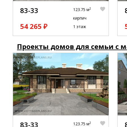
83-33
2
123.75 м
кирпич
54 265 ₽
1 этаж
Проекты домов для семьи с 
83-33
2
123.75 м