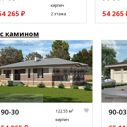
кирпич
54 265 ₽
54 265 
2 этажа
 с камином
90-30
90-03
2
122.55 м
кирпич