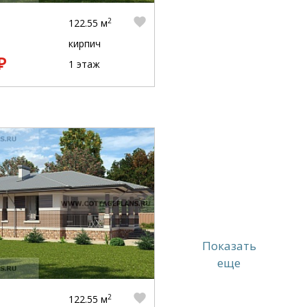
2
122.55 м
кирпич
₽
1 этаж
Показать
еще
2
122.55 м