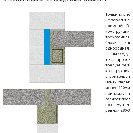
Толщина внешн
не зависит от
применён. Вы
конструкции, 
трёхслойная к
блоки с толщи
однородная к
стены следуе
теплопроводн
требуемое те
конструкции д
строительство
Плиты перекр
менее 120мм, 
принимает на 
следует преду
поэтому толщ
равной 280-30