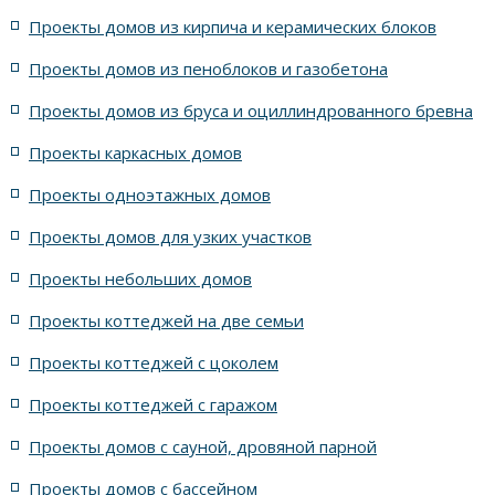
Проекты домов из кирпича и керамических блоков
4 спальни с цоколем габариты 10 на 15
Проекты домов из пеноблоков и газобетона
Проекты домов из бруса и оциллиндрованного бревна
7 спален с крышей шале
5 спален и террасой
Проекты каркасных домов
жилых в стиле Райта с 5 комнатами
Проекты одноэтажных домов
жилых в английском стиле
Проекты домов для узких участков
Проекты небольших домов
жилых в современном стиле с террасой
Проекты коттеджей на две семьи
жилых в стиле Райта с террасой
жилых с террасой
Проекты коттеджей с цоколем
Проекты коттеджей с гаражом
с террасой и 6 комнатами
Проекты домов с сауной, дровяной парной
с террасой, 5 комнатами и эркером
Проекты домов с бассейном