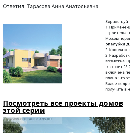
Ответил: Тарасова Анна Анатольевна
Здравствуйте,
1. Применени
строительств
Можем порек
опалубки Д
2. Кровля по 
3. Разработк
возможна. Пр
составит 25 00
включена пер
плана 1-го эт
Более подроб
получить в на
Посмотреть все проекты домов
этой серии