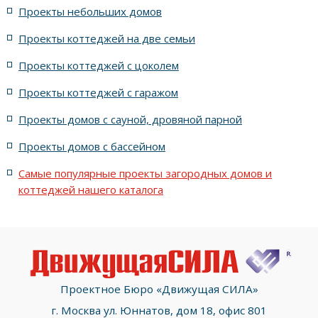
Проекты небольших домов
жилых в современном стиле с террасой
Проекты коттеджей на две семьи
жилых в стиле Райта с террасой
жилых с террасой
Проекты коттеджей с цоколем
Проекты коттеджей с гаражом
с террасой и 6 комнатами
Проекты домов с сауной, дровяной парной
с террасой, 5 комнатами и эркером
Проекты домов с бассейном
Самые популярные проекты загородных домов и
коттеджей нашего каталога
Проектное Бюро «Движущая СИЛА»
г. Москва ул. Юннатов, дом 18, офис 801