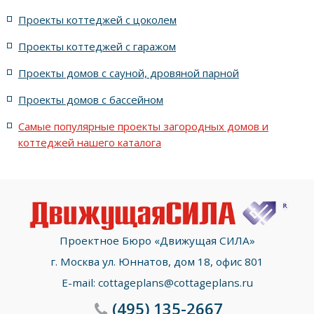
жилых в стиле Райта с террасой
жилых с террасой
Проекты коттеджей с цоколем
Проекты коттеджей с гаражом
с террасой и 6 комнатами
Проекты домов с сауной, дровяной парной
с террасой, 5 комнатами и эркером
Проекты домов с бассейном
Самые популярные проекты загородных домов и
коттеджей нашего каталога
Проектное Бюро «Движущая СИЛА»
г. Москва ул. Юннатов, дом 18, офис 801
E-mail:
cottageplans@cottageplans.ru
(495)
135-2667