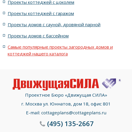
Проекты коттеджей с цоколем
Проекты коттеджей с гаражом
с террасой и 6 комнатами
Проекты домов с сауной, дровяной парной
с террасой, 5 комнатами и эркером
Проекты домов с бассейном
Самые популярные проекты загородных домов и
коттеджей нашего каталога
Проектное Бюро «Движущая СИЛА»
г. Москва ул. Юннатов, дом 18, офис 801
E-mail:
cottageplans@cottageplans.ru
(495)
135-2667