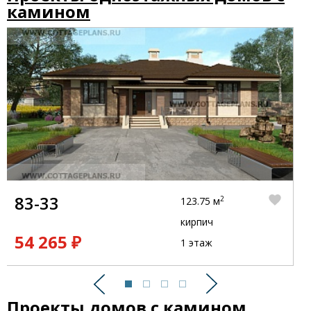
камином
83-33
2
123.75 м
кирпич
54 265 ₽
1 этаж
Предыдущий
Следующий
Проекты домов с камином