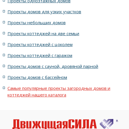
Проекты одноэтажных домов
жилых в английском стиле
Проекты домов для узких участков
Проекты небольших домов
жилых в современном стиле с террасой
Проекты коттеджей на две семьи
жилых в стиле Райта с террасой
жилых с террасой
Проекты коттеджей с цоколем
Проекты коттеджей с гаражом
с террасой и 6 комнатами
Проекты домов с сауной, дровяной парной
с террасой, 5 комнатами и эркером
Проекты домов с бассейном
Самые популярные проекты загородных домов и
коттеджей нашего каталога