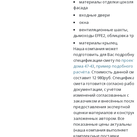
материалы отделки цоколя и
фасада
входные двери
окна
вентиляционные шахты,
дымоходы EFFE2, облицовка тру
материалы крылец.
Наша компания может
подготовить для Вас подробну
спецификации-смету по
проект
дома 47-43
,
пример подобного
расчёта.
Стоимость данной сме
составит 12 980руб. Спецификац
смета готовится согласно рабо
документации, с учётом
изменений согласованных с
заказчиком и внесённых после
предоставления экспертной
оценки материалов и конструкц
заложенных автором. Все
показанные цены актуальны
(наша компания выполняет
комплексные поставки