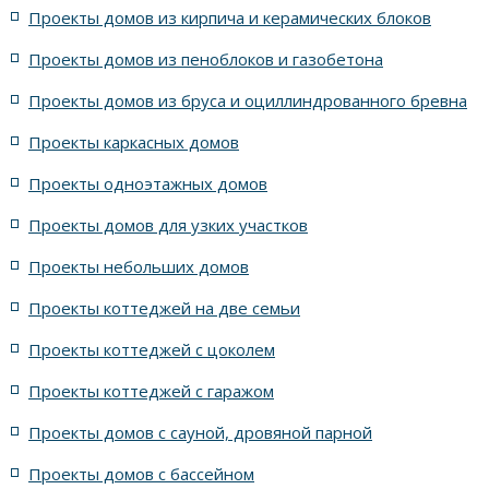
Проекты домов из кирпича и керамических блоков
4 спальни с цоколем габариты 10 на 15
Проекты домов из пеноблоков и газобетона
Проекты домов из бруса и оциллиндрованного бревна
7 спален с крышей шале
5 спален и террасой
Проекты каркасных домов
жилых в стиле Райта с 5 комнатами
Проекты одноэтажных домов
жилых в английском стиле
Проекты домов для узких участков
Проекты небольших домов
жилых в современном стиле с террасой
Проекты коттеджей на две семьи
жилых в стиле Райта с террасой
жилых с террасой
Проекты коттеджей с цоколем
Проекты коттеджей с гаражом
с террасой и 6 комнатами
Проекты домов с сауной, дровяной парной
с террасой, 5 комнатами и эркером
Проекты домов с бассейном