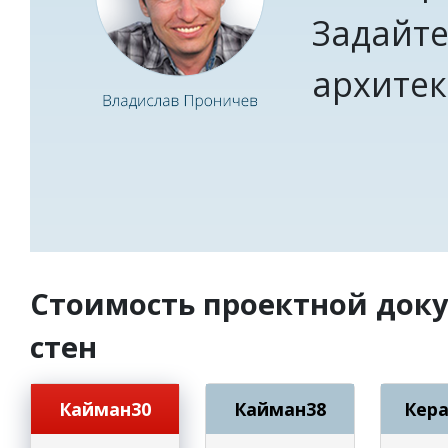
Задайте
архитек
Стоимость проектной док
стен
Кайман30
Кайман38
Кер