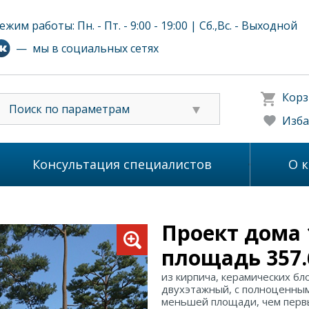
ежим работы: Пн. - Пт. - 9:00 - 19:00 | Сб.,Вс. - Выходной
— мы в социальных сетях
Корз
Поиск по параметрам
Изба
Консультация специалистов
О 
Проект дома 
площадь 357.
из кирпича, керамических бл
двухэтажный, с полноценны
меньшей площади, чем первы