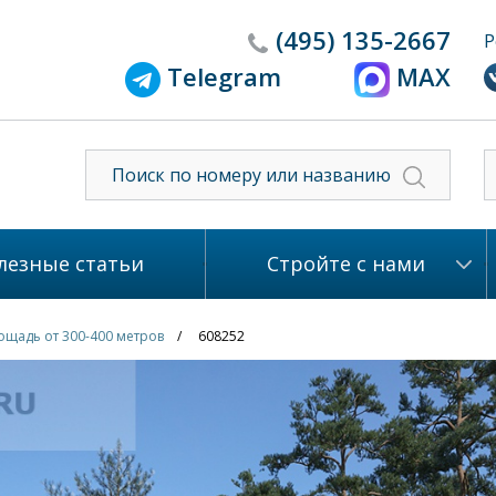
(495)
135-2667
Р
Telegram
MAX
лезные статьи
Стройте с нами
ощадь от 300-400 метров
608252