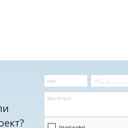
ли
оект?