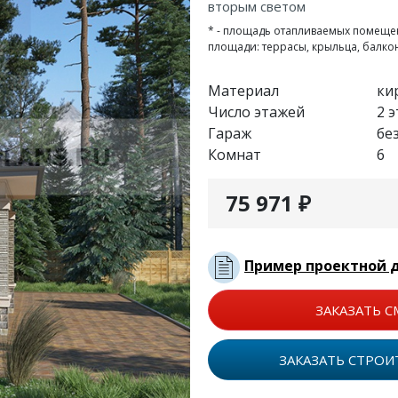
вторым светом
* - площадь отапливаемых помеще
площади: террасы, крыльца, балко
Материал
ки
Число этажей
2 
Гараж
бе
Комнат
6
75 971 ₽
Пример проектной 
ЗАКАЗАТЬ С
ЗАКАЗАТЬ СТРОИ