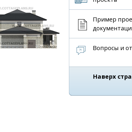
Пример про
документаци
Вопросы и о
Наверх стр