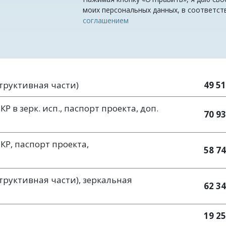
моих персональных данных, в соответст
соглашением
структивная части)
49 51
 в зерк. исп., паспорт проекта, доп.
70 93
КР, паспорт проекта,
58 74
труктивная части), зеркальная
62 34
19 25