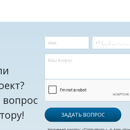
ли
оект?
 вопрос
тору!
ЗАДАТЬ ВОПРОС
Нажимая кнопку «Отправить», я даю сво