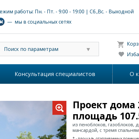
ежим работы: Пн. - Пт. - 9:00 - 19:00 | Сб.,Вс. - Выходной
— мы в социальных сетях
Корз
Поиск по параметрам
Изба
Консультация специалистов
О 
Проект дома 
площадь 107.
из пеноблоков, газоблоков, 
мансардой, с тремя спальня
* - площадь отапливаемых помеще