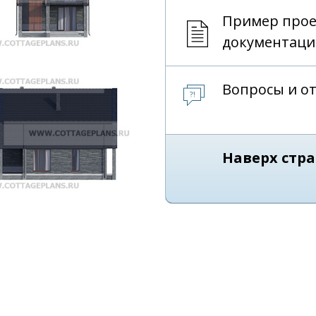
Пример про
документаци
Вопросы и о
Наверх стр