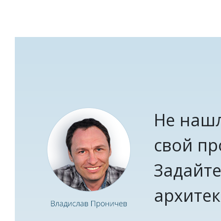
Не наш
свой пр
Задайте
архитек