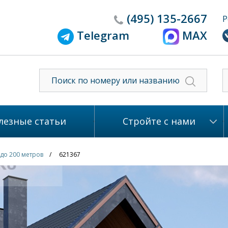
(495)
135-2667
Р
Telegram
MAX
лезные статьи
Стройте с нами
до 200 метров
621367