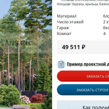
площади: террасы, крыльца, балко
Материал
бл
Число этажей
2 
Гараж
бе
Комнат
4
49 511 ₽
Пример проектной 
ЗАКАЗАТЬ С
ЗАКАЗАТЬ СТРОИ
Как получ