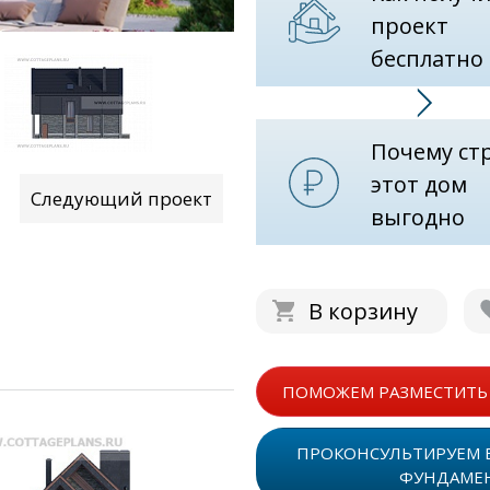
проект
бесплатно
Почему ст
этот дом
Следующий проект
выгодно
В корзину
ПОМОЖЕМ РАЗМЕСТИТЬ 
ПРОКОНСУЛЬТИРУЕМ 
ФУНДАМЕ