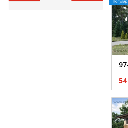
Популя
97
54