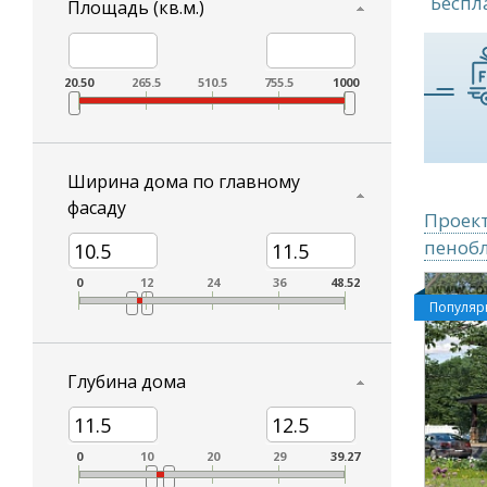
Беспл
Площадь (кв.м.)
20.50
265.5
510.5
755.5
1000
Ширина дома по главному
фасаду
Проект
пеноб
0
12
24
36
48.52
Популя
Глубина дома
0
10
20
29
39.27