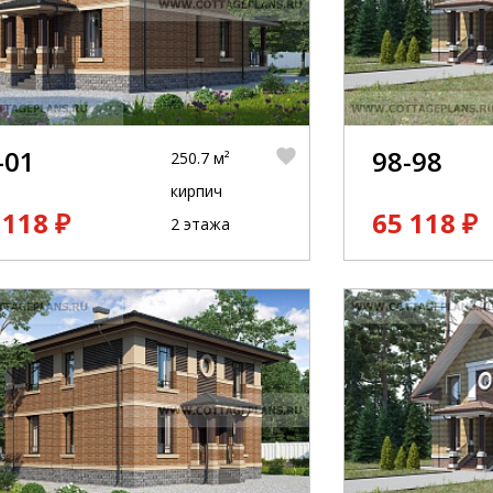
-01
98-98
250.7 м²
кирпич
 118 ₽
65 118 ₽
2 этажа