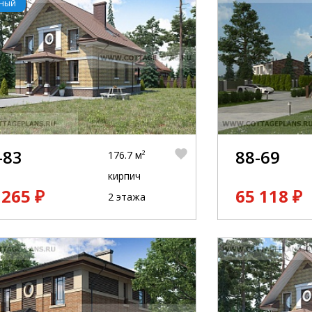
рный
-83
88-69
176.7 м²
кирпич
 265 ₽
65 118 ₽
2 этажа