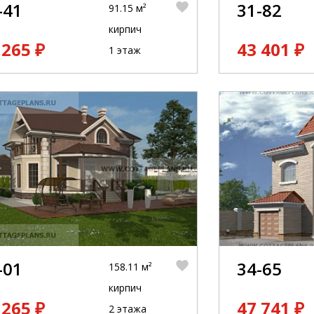
-41
31-82
91.15 м²
кирпич
 265 ₽
43 401 ₽
1 этаж
-01
34-65
158.11 м²
кирпич
 265 ₽
47 741 ₽
2 этажа