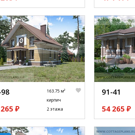
-98
91-41
163.75 м²
кирпич
 265 ₽
54 265 ₽
2 этажа