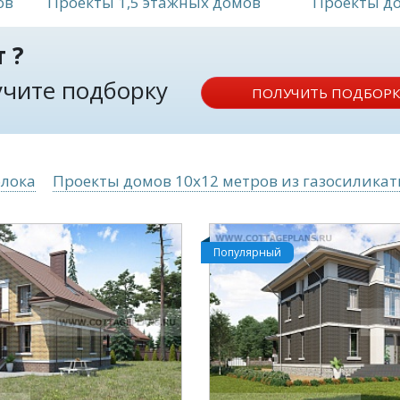
ов
Проекты 1,5 этажных домов
Проекты до
 ?
лучите подборку
ПОЛУЧИТЬ ПОДБОРК
блока
Проекты домов 10x12 метров из газосиликат
Популярный