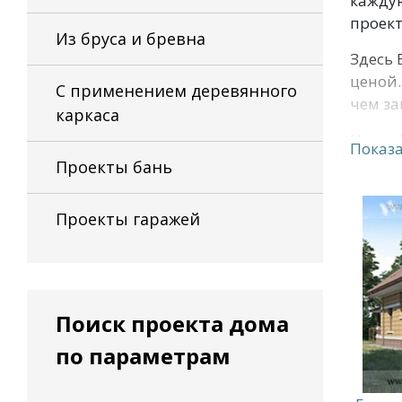
каждую
проек
Из бруса и бревна
Здесь 
ценой.
С применением деревянного
чем за
каркаса
Наша 
Показа
Проекты бань
Проекты гаражей
Поиск проекта дома
по параметрам