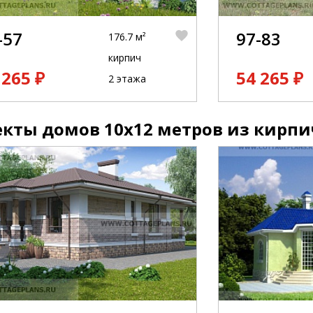
-57
97-83
176.7 м²
кирпич
 265 ₽
54 265 ₽
2 этажа
кты домов 10x12 метров из кирпи