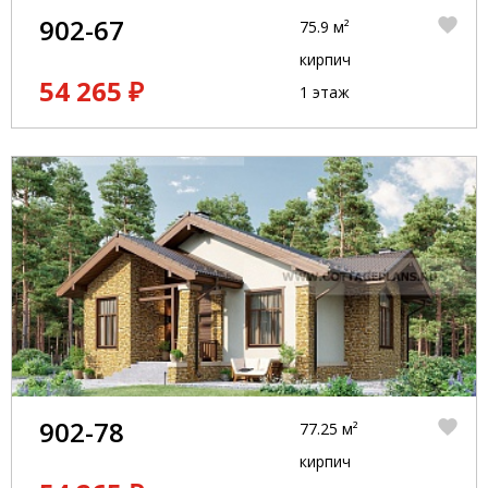
902-67
75.9 м²
кирпич
54 265 ₽
1 этаж
902-78
77.25 м²
кирпич