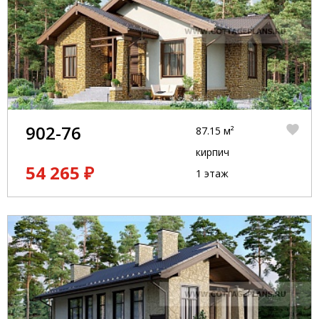
902-76
87.15 м²
кирпич
54 265 ₽
1 этаж