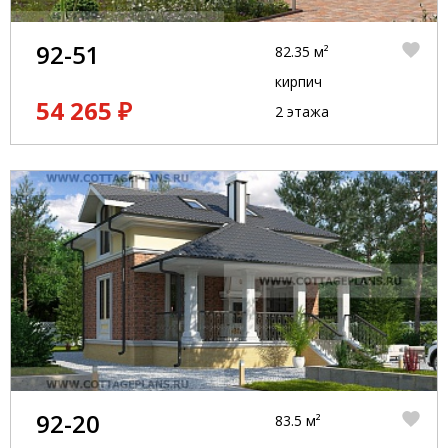
92-51
82.35 м²
кирпич
54 265 ₽
2 этажа
92-20
83.5 м²