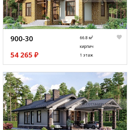
900-30
66.8 м²
кирпич
54 265 ₽
1 этаж