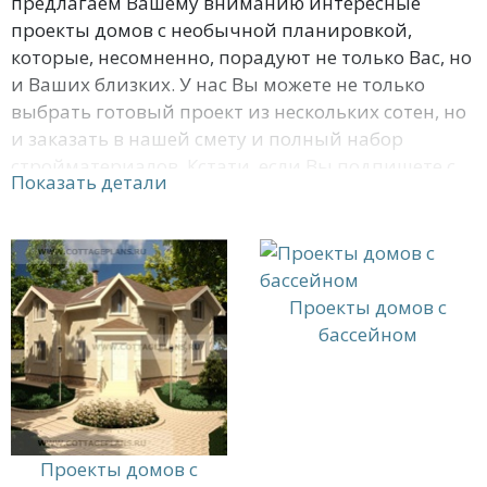
предлагаем Вашему вниманию интересные
проекты домов с необычной планировкой,
которые, несомненно, порадуют не только Вас, но
и Ваших близких. У нас Вы можете не только
выбрать готовый проект из нескольких сотен, но
и заказать в нашей смету и полный набор
стройматериалов. Кстати, если Вы подпишете с
Показать детали
нами договор и закупите стройматериалы для
несущих стен, мы согласны предоставить проект
бесплатно. Наши программисты готовы
предоставить визуальное изображение Вашего
будущего дома при помощи 3D-моделирования,
Проекты домов с
а мастера не более чем через 10 дней
бассейном
просчитают и предоставят Вам смету.
Проекты домов с