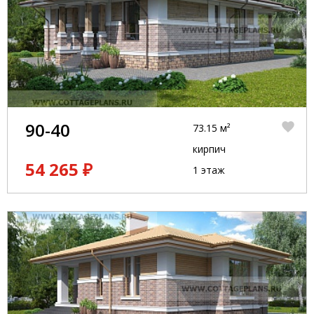
90-40
73.15 м²
кирпич
54 265 ₽
1 этаж