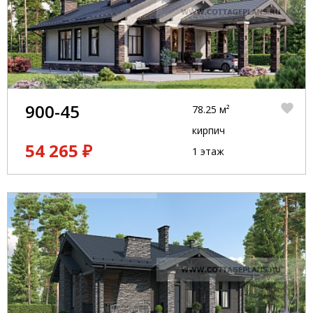
900-45
78.25 м²
кирпич
54 265 ₽
1 этаж