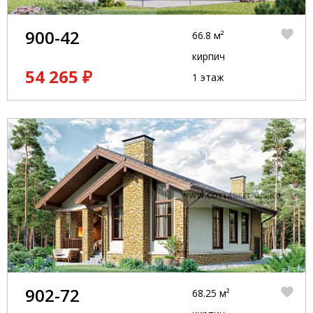
900-42
66.8 м²
кирпич
54 265 ₽
1 этаж
902-72
68.25 м²